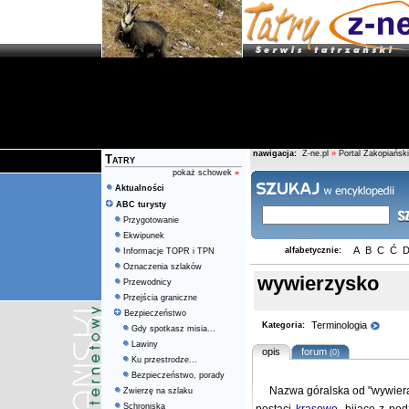
nawigacja:
Z-ne.pl
»
Portal Zakopiański
Tatry
pokaż schowek
»
Aktualności
ABC turysty
Przygotowanie
Ekwipunek
A
B
C
Ć
alfabetycznie:
Informacje TOPR i TPN
Oznaczenia szlaków
wywierzysko
Przewodnicy
Przejścia graniczne
Bezpieczeństwo
Terminologia
Kategoria:
Gdy spotkasz misia...
Lawiny
opis
forum
(0)
Ku przestrodze...
Bezpieczeństwo, porady
Nazwa góralska od "wywieraj
Zwierzę na szlaku
Schroniska