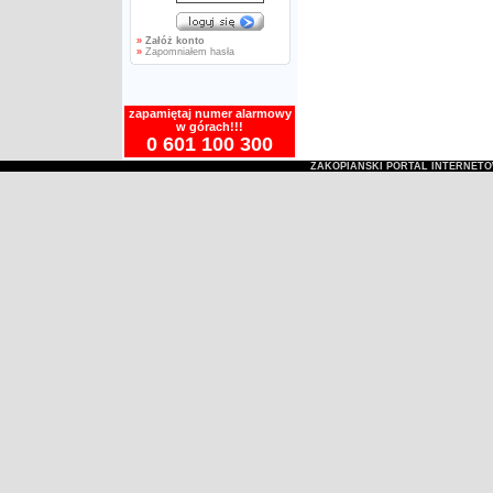
»
Załóż konto
»
Zapomniałem hasła
zapamiętaj numer alarmowy
w górach!!!
0 601 100 300
ZAKOPIAŃSKI PORTAL INTERNET