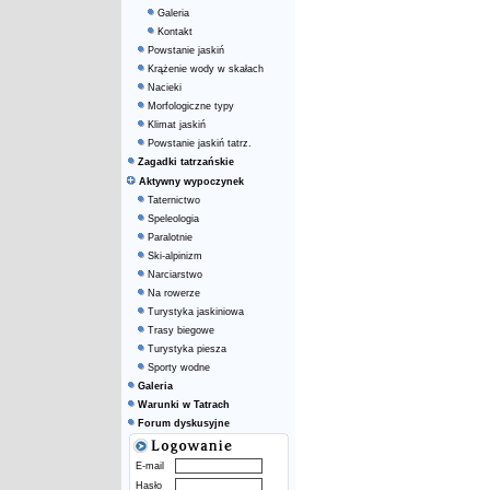
Galeria
Kontakt
Powstanie jaskiń
Krążenie wody w skałach
Nacieki
Morfologiczne typy
Klimat jaskiń
Powstanie jaskiń tatrz.
Zagadki tatrzańskie
Aktywny wypoczynek
Taternictwo
Speleologia
Paralotnie
Ski-alpinizm
Narciarstwo
Na rowerze
Turystyka jaskiniowa
Trasy biegowe
Turystyka piesza
Sporty wodne
Galeria
Warunki w Tatrach
Forum dyskusyjne
E-mail
Hasło