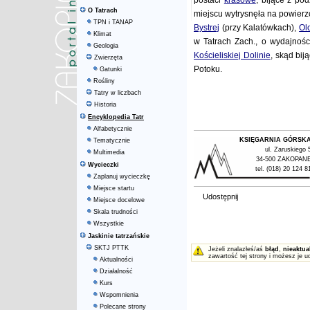
postaci
krasowe
, bijące z po
O Tatrach
miejscu wytrysnęła na powierzc
TPN i TANAP
Bystrej
(przy Kalatówkach),
Ol
Klimat
w Tatrach Zach., o wydajności
Geologia
Kościeliskiej Dolinie
, skąd bi
Zwierzęta
Potoku.
Gatunki
Rośliny
Tatry w liczbach
Historia
Encyklopedia Tatr
Alfabetycznie
KSIĘGARNIA GÓRSK
Tematycznie
ul. Zaruskiego 
Multimedia
34-500 ZAKOPAN
Wycieczki
tel. (018) 20 124 8
Zaplanuj wycieczkę
Miejsce startu
Udostępnij
Miejsce docelowe
Skala trudności
Wszystkie
Jaskinie tatrzańskie
SKTJ PTTK
Jeżeli znalazłeś/aś
błąd
,
nieaktua
zawartość tej strony i możesz je u
Aktualności
Działalność
Kurs
Wspomnienia
Polecane strony