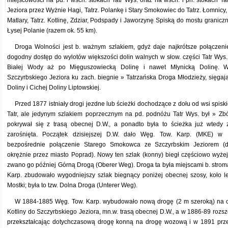
miejscowości na pd. i wsch. stokach Tatr Wys. oraz na wsch. i pn. stokach Tat
Jeziora przez Wyżnie Hagi, Tatrz. Polankę i Stary Smokowiec do Tatrz. Łomnicy, 
Matlary, Tatrz. Kotlinę, Zdziar, Podspady i Jaworzynę Spiską do mostu granicz
Łysej Polanie (razem ok. 55 km).
Droga Wolności jest b. ważnym szlakiem, gdyż daje najkrótsze połączen
dogodny dostęp do wylotów większości dolin walnych w słow. części Tatr Wys., 
Białej Wody aż po Mięguszowiecką Dolinę i nawet Młynicką Dolinę. W
Szczyrbskiego Jeziora ku zach. biegnie » Tatrzańska Droga Młodzieży, sięga
Doliny i Cichej Doliny Liptowskiej.
Przed 1877 istniały drogi jezdne lub ścieżki dochodzące z dołu od wsi spiski
Tatr, ale jedynym szlakiem poprzecznym na pd. podnóżu Tatr Wys. był » Zbój
pokrywał się z trasą obecnej D.W., a ponadto była to ścieżka już wtedy
zarośnięta. Początek dzisiejszej D.W. dało Węg. Tow. Karp. (MKE) w
bezpośrednie połączenie Starego Smokowca ze Szczyrbskim Jeziorem (
okrężnie przez miasto Poprad). Nowy ten szlak (konny) biegł częściowo wyże
zwano go później Górną Drogą (Oberer Weg). Droga ta była miejscami b. strom
Karp. zbudowało wygodniejszy szlak biegnący poniżej obecnej szosy, koło l
Mostki; była to tzw. Dolna Droga (Unterer Weg).
W 1884-1885 Węg. Tow. Karp. wybudowało nową drogę (2 m szeroką) na cał
Kotliny do Szczyrbskiego Jeziora, mn.w. trasą obecnej D.W., a w 1886-89 rozsz
przekształcając dotychczasową drogę konną na drogę wozową i w 1891 prz