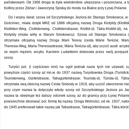
państwowym. Od 1906 droga ta była wielokrotnie ulepszana i poszerzana, a ta
Kotliny przez Zdziar i Jaworzynę Spiską do mostu na Białce przy Łysej Polanie.
Do I wojny świat. szosa od Szczyrbskiego Jeziora do Starego Smokowca, w po
Gościniec, miała dzięki MKE od 1888 oficjalną nazwę Droga Klotyldy (Klotild
Klotilden-Weg, Clotildenweg, Clotildenstrasse; Klotild-út, Tátra-Klotild-út), n
Klotyldy (miała willę w Starym Smokowcu). Szosa od Starego Smokowca d
otrzymała oficjalną nazwę Droga Marii Teresy (cesta Márie Terézie; Mar
Theresia-Weg, Maria Theresiastrasse; Mária Terézia-út), aby uczcić austr. arcyk
ze swym mężem, arcyks. Karolem Ludwikiem dokonała przez swój przejazd u
szosy.
Turyści pol. (i częściowo inni) na ogół jednak nazw tych nie używali, 
powyższe części szosy aż mn.w. do 1937 nazwą Turystowska Droga (Turistická 
Touristenweg, Gürtelstrasse, Tatragürtelstrasse; Tourista-út, Túrista-út, Tát
otrzymała swą obecną nazwę Cesta Slobody w 1919, aby uczcić utworzenie nie
przy czym nazwa ta dotyczyła wtedy szosy od Szczyrbskiego Jeziora po Ja
nazwa ta obejmuje też dalszy odcinek szosy, aż do granicy przy Łysej Polanie
powszechnie stosować pol. formę tej nazwy, Droga Wolności, od ok. 1937, nat
do 1945 preferowali takie nazwy jak Tatrastrasse, Tatragürtelstrasse, Tátra-körút 