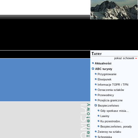
Tatry
pokaż schowek
»
Aktualności
ABC turysty
Przygotowanie
Ekwipunek
Informacje TOPR i TPN
Oznaczenia szlaków
Przewodnicy
Przejścia graniczne
Bezpieczeństwo
Gdy spotkasz misia...
Lawiny
Ku przestrodze...
Bezpieczeństwo, porady
Zwierzę na szlaku
Schroniska