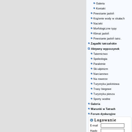
Galeria
Kontakt
Powstanie jaskiń
Krążenie wody w skałach
Nacieki
Morfologiczne typy
Klimat jaskiń
Powstanie jaskiń tatrz.
Zagadki tatrzańskie
Aktywny wypoczynek
Taternictwo
Speleologia
Paralotnie
Ski-alpinizm
Narciarstwo
Na rowerze
Turystyka jaskiniowa
Trasy biegowe
Turystyka piesza
Sporty wodne
Galeria
Warunki w Tatrach
Forum dyskusyjne
E-mail
Hasło