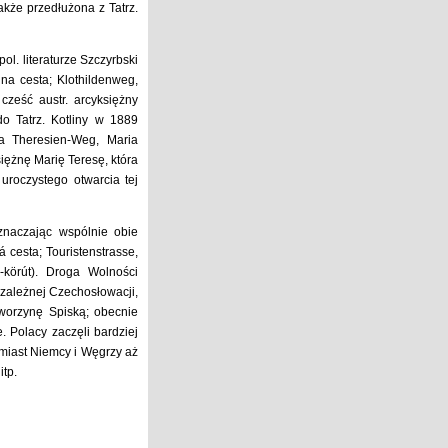
kże przedłużona z Tatrz.
l. literaturze Szczyrbski
ina cesta; Klothildenweg,
a cześć austr. arcyksiężny
o Tatrz. Kotliny w 1889
ia Theresien-Weg, Maria
siężnę Marię Teresę, która
roczystego otwarcia tej
oznaczając wspólnie obie
cesta; Touristenstrasse,
ra-körút). Droga Wolności
zależnej Czechosłowacji,
worzynę Spiską; obecnie
. Polacy zaczęli bardziej
omiast Niemcy i Węgrzy aż
itp.