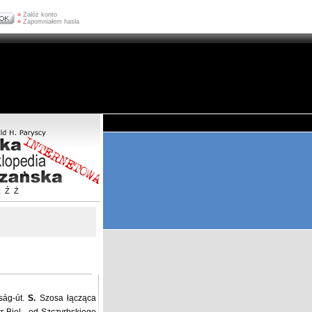
»
Załóż konto
»
Zapomniałem hasła
Z
Ź
Ż
ság-út.
S.
Szosa łącząca