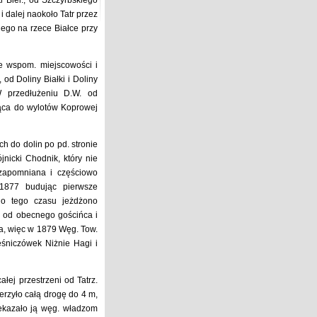
r Biel., od Szczyrbskiego
i dalej naokoło Tatr przez
nego na rzece Białce przy
ie wspom. miejscowości i
od Doliny Białki i Doliny
 przedłużeniu D.W. od
jąca do wylotów Koprowej
ch do dolin po pd. stronie
nicki Chodnik, który nie
 zapomniana i częściowo
 1877 budując pierwsze
do tego czasu jeżdżono
j od obecnego gościńca i
a, więc w 1879 Węg. Tow.
eśniczówek Niżnie Hagi i
ej przestrzeni od Tatrz.
erzyło całą drogę do 4 m,
ekazało ją węg. władzom