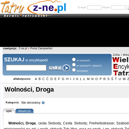
E-mail
Hasło
nawigacja:
Z-ne.pl
»
Portal Zakopiański
w nazwach
w nazwach i opisach
wszędzie
A
B
C
Ć
D
E
F
G
H
I
J
K
L
Ł
M
N
O
P
R
S
Ś
T
U
W
alfabetycznie:
Wolności, Droga
Nie okreslony
Kategoria:
opis
forum
(0)
Wolności, Droga
; cesta Slobody, Cesta Slobody; Freiheitsstrasse; Szabod