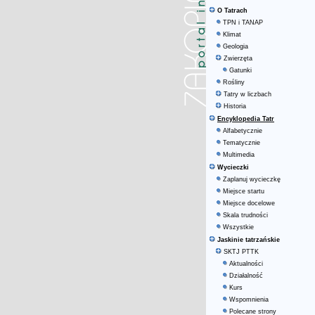
O Tatrach
TPN i TANAP
Klimat
Geologia
Zwierzęta
Gatunki
Rośliny
Tatry w liczbach
Historia
Encyklopedia Tatr
Alfabetycznie
Tematycznie
Multimedia
Wycieczki
Zaplanuj wycieczkę
Miejsce startu
Miejsce docelowe
Skala trudności
Wszystkie
Jaskinie tatrzańskie
SKTJ PTTK
Aktualności
Działalność
Kurs
Wspomnienia
Polecane strony