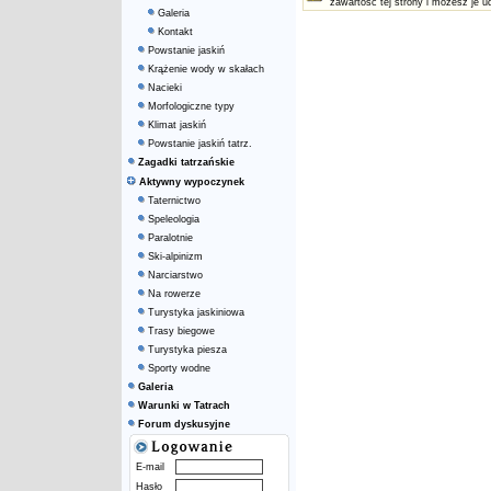
zawartość tej strony i możesz je u
Galeria
Kontakt
Powstanie jaskiń
Krążenie wody w skałach
Nacieki
Morfologiczne typy
Klimat jaskiń
Powstanie jaskiń tatrz.
Zagadki tatrzańskie
Aktywny wypoczynek
Taternictwo
Speleologia
Paralotnie
Ski-alpinizm
Narciarstwo
Na rowerze
Turystyka jaskiniowa
Trasy biegowe
Turystyka piesza
Sporty wodne
Galeria
Warunki w Tatrach
Forum dyskusyjne
E-mail
Hasło