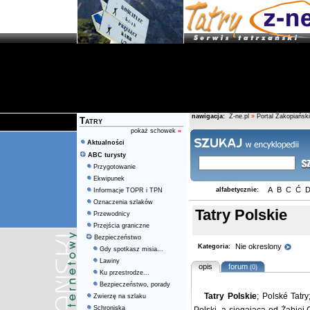
nawigacja:
Z-ne.pl
»
Portal Zakopiański
Tatry
pokaż schowek
»
Aktualności
ABC turysty
Przygotowanie
Ekwipunek
A
B
C
Ć
alfabetycznie:
Informacje TOPR i TPN
Oznaczenia szlaków
Tatry Polskie
Przewodnicy
Przejścia graniczne
Bezpieczeństwo
Nie okreslony
Kategoria:
Gdy spotkasz misia...
Lawiny
opis
forum
(0)
Ku przestrodze...
Bezpieczeństwo, porady
Tatry Polskie
; Polské Tatr
Zwierzę na szlaku
Schroniska