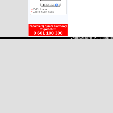
»
Załóż konto
»
Zapomniałem hasła
zapamiętaj numer alarmowy
w górach!!!
0 601 100 300
ZAKOPIAŃSKI PORTAL INTERNET