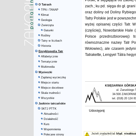
Polski, a sięgająca od Żabiej
O Tatrach
zach.; ku pd. sięga do gł. gran
TPN i TANAP
oraz doliny od Doliny Rybie
Klimat
Tatry Polskie jest w powszech
Geologia
wyżej opisanej części Tatr. 
Zwierzęta
(częściej), Nowotarskie Hale (
Gatunki
Rośliny
Polsce przedrozbiorowej) tr
Tatry w liczbach
równoznaczne nazwy Tatr Po
Historia
Wołowiec), ale czasem jedyni
Encyklopedia Tatr
Tatrakette, Lengyel Tátra hegy
Alfabetycznie
Tematycznie
Multimedia
Wycieczki
Zaplanuj wycieczkę
Miejsce startu
KSIĘGARNIA GÓRSK
Miejsce docelowe
ul. Zaruskiego 
Skala trudności
34-500 ZAKOPAN
Wszystkie
tel. (018) 20 124 8
Jaskinie tatrzańskie
SKTJ PTTK
Udostępnij
Aktualności
Działalność
Kurs
Wspomnienia
Jeżeli znalazłeś/aś
błąd
,
nieaktua
Polecane strony