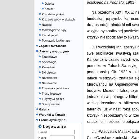
polskiego na Podhalu,
1901).
Galeria
Kontakt
Na przełomie XIX i XX w. na
Powstanie jaskiń
hinduską i jej symboliką, m.i
Krążenie wody w skałach
do absurdu) i hinduski mit swa
Nacieki
Morfologiczne typy
wizyjno-symbolicznej powieśc
Klimat jaskiń
krzyżyk niespodziany to swast
Powstanie jaskiń tatrz.
Zagadki tatrzańskie
Już wcześniej inni szerzyli 
Aktywny wypoczynek
swe publikacje swastyką (za
Taternictwo
Karłowicz w czasie swych wyci
Speleologia
pomniku w Tatrach.Swastykę z
Paralotnie
podhalańską. Ok. 1922 s. sta
Ski-alpinizm
latach międzywoj. znalazła s
Narciarstwo
Na rowerze
Murowańcu na Gąsienicowej 
Turystyka jaskiniowa
budynku Muzeum Tatrz., czym 
Trasy biegowe
jednak nic wspólnego z hitle
Turystyka piesza
wielką drewnianą s. hitlerow
Sporty wodne
taternicy już w nast. roku sp
Galeria
Warunki w Tatrach
krzyżyk niespodziany to w rzec
Forum dyskusyjne
sztucznie i niesłusznie połączo
Lit. -Władysław Matlakowski
E-mail
Cz. =Czesław Łapiński :
Swa
Hasło