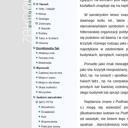
zgiętych na końcach pod kąte
O Tatrach
kształtach znajduje się na najst
TPN i TANAP
Klimat
W sanskryckim słowo
svas
Geologia
dawnego kultu rel., także
Zwierzęta
starosłowiańskim symbolem og
Gatunki
hitlerowskiej organizacji pol
Rośliny
się podobno od dawna i w różn
Tatry w liczbach
krzyżyki różnego rodzaju jako
Historia
Encyklopedia Tatr
napotykane w zdobnictwie p
Alfabetycznie
budynkach, sprzętach, narzędzi
Tematycznie
Multimedia
Ponadto jako znak niewątp
Wycieczki
jako tzw. krzyżyk niespodzian
Zaplanuj wycieczkę
tyłu), np. na rysiach i spodk
Miejsce startu
halach tatrz., np. na czerpak
Miejsce docelowe
prostych lub bardziej ozdob
Skala trudności
złego budynek lub sprzęt i jego
Wszystkie
Jaskinie tatrzańskie
Najstarsze znane z Podhala 
SKTJ PTTK
s.) mogą się wywodzić po p
Aktualności
Działalność
(
Budownictwo ludowe na Pod
Kurs
od swastyki, nie śmiem tego r
Wspomnienia
upatruje ...starożytniejszy r
Polecane strony