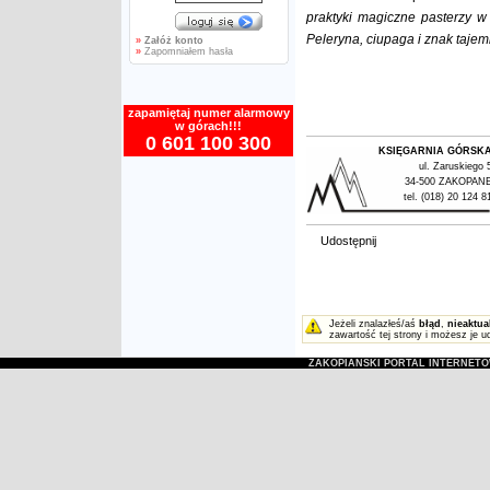
praktyki magiczne pasterzy w
Peleryna, ciupaga i znak taje
»
Załóż konto
»
Zapomniałem hasła
zapamiętaj numer alarmowy
w górach!!!
0 601 100 300
KSIĘGARNIA GÓRSK
ul. Zaruskiego 
34-500 ZAKOPAN
tel. (018) 20 124 8
Udostępnij
Jeżeli znalazłeś/aś
błąd
,
nieaktua
zawartość tej strony i możesz je u
ZAKOPIAŃSKI PORTAL INTERNET