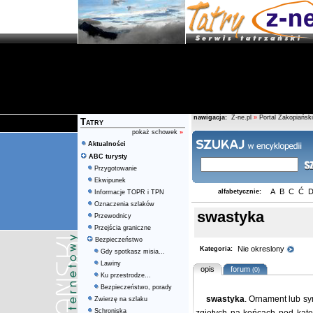
nawigacja:
Z-ne.pl
»
Portal Zakopiański
Tatry
pokaż schowek
»
Aktualności
ABC turysty
Przygotowanie
Ekwipunek
A
B
C
Ć
alfabetycznie:
Informacje TOPR i TPN
Oznaczenia szlaków
swastyka
Przewodnicy
Przejścia graniczne
Bezpieczeństwo
Nie okreslony
Kategoria:
Gdy spotkasz misia...
Lawiny
opis
forum
(0)
Ku przestrodze...
Bezpieczeństwo, porady
swastyka
. Ornament lub sy
Zwierzę na szlaku
Schroniska