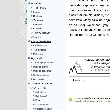
Szczególna tatrz. form
O Tatrach
niewystarczająco zbadana. Pod
TPN i TANAP
(nie czerwonawej) korze. Jest 
Klimat
z ocieplaniem się klimatu, ni
Geologia
pozostała wtedy tylko na najb
Zwierzęta
Gatunki
np. na Łysej Skałce nad Łysą 
Rośliny
i owdzie pojedynczo lub po p
Tatry w liczbach
stronie Tatr, gł. na
wapieniu
. S
Historia
Encyklopedia Tatr
Alfabetycznie
Tematycznie
Multimedia
Wycieczki
KSIĘGARNIA GÓRSK
Zaplanuj wycieczkę
ul. Zaruskiego 
Miejsce startu
34-500 ZAKOPAN
tel. (018) 20 124 8
Miejsce docelowe
Skala trudności
Wszystkie
Udostępnij
Jaskinie tatrzańskie
SKTJ PTTK
Aktualności
Działalność
Jeżeli znalazłeś/aś
błąd
,
nieaktua
Kurs
zawartość tej strony i możesz je u
Wspomnienia
Polecane strony