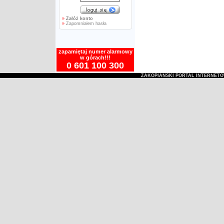
»
Załóż konto
»
Zapomniałem hasła
zapamiętaj numer alarmowy
w górach!!!
0 601 100 300
ZAKOPIAŃSKI PORTAL INTERNET