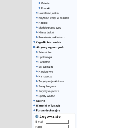
Galeria
Kontakt
Powstanie jaskiń
Krążenie wody w skałach
Nacieki
Morfologiczne typy
Klimat jaskiń
Powstanie jaskiń tatrz.
Zagadki tatrzańskie
Aktywny wypoczynek
Taternictwo
Speleologia
Paralotnie
Ski-alpinizm
Narciarstwo
Na rowerze
Turystyka jaskiniowa
Trasy biegowe
Turystyka piesza
Sporty wodne
Galeria
Warunki w Tatrach
Forum dyskusyjne
E-mail
Hasło