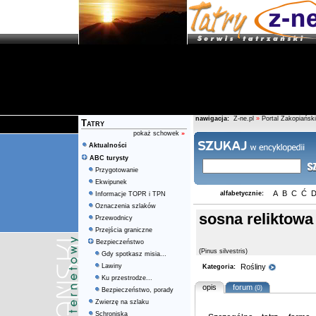
nawigacja:
Z-ne.pl
»
Portal Zakopiański
Tatry
pokaż schowek
»
Aktualności
ABC turysty
Przygotowanie
Ekwipunek
A
B
C
Ć
alfabetycznie:
Informacje TOPR i TPN
Oznaczenia szlaków
sosna reliktowa
Przewodnicy
Przejścia graniczne
Bezpieczeństwo
(Pinus silvestris)
Gdy spotkasz misia...
Lawiny
Rośliny
Kategoria:
Ku przestrodze...
opis
forum
(0)
Bezpieczeństwo, porady
Zwierzę na szlaku
Schroniska