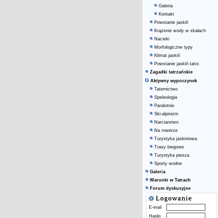
Galeria
Kontakt
Powstanie jaskiń
Krążenie wody w skałach
Nacieki
Morfologiczne typy
Klimat jaskiń
Powstanie jaskiń tatrz.
Zagadki tatrzańskie
Aktywny wypoczynek
Taternictwo
Speleologia
Paralotnie
Ski-alpinizm
Narciarstwo
Na rowerze
Turystyka jaskiniowa
Trasy biegowe
Turystyka piesza
Sporty wodne
Galeria
Warunki w Tatrach
Forum dyskusyjne
E-mail
Hasło