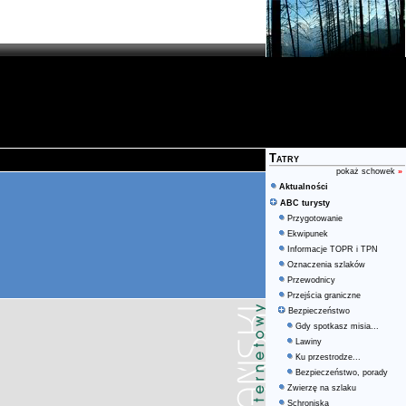
Tatry
pokaż schowek
»
Aktualności
ABC turysty
Przygotowanie
Ekwipunek
Informacje TOPR i TPN
Oznaczenia szlaków
Przewodnicy
Przejścia graniczne
Bezpieczeństwo
Gdy spotkasz misia...
Lawiny
Ku przestrodze...
Bezpieczeństwo, porady
Zwierzę na szlaku
Schroniska