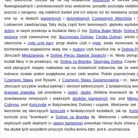
Tatr) utworzona. Złożyła się na nią działalność
lodowców
w okresie plej
fluwioglacjalnych i polodowcowych oraz wietrzenie; ponadto pozostały niektóre
jeszcze z neogenu; wg ostatnich badań jest ich więcej niż do niedawna przy
one np. w skałach
wapiennych
i
dolomitowych
Czerwonych Wierchów
i
Lodowcom zawdzięczają Tatry dużą część form terenowych: głęboko wyżłobi
doliny
, w swym przekroju w kształcie litery U (np.
Dolina Białej Wody
,
Dolina 
wiszące
czyli zawieszone (np.
Buczynowa Dolinka
,
Ciężka Dolina
); wśród 
utworzone »
cyrki czyli kary
; progi skalne czyli »
rygle
; zwały morenowe; ta
bochenkowato wygładzone skały, tzw. »
mutony
czyli barańce (np. w
Dolinie P
zboczach
Miedzianego
, w
Dolinie Pięciu Stawów Spiskich
) i in. Wody płyną
kształt litery V (w przekroju), np.
Dolina za Bramką
,
Strążyska Dolina
. Często 
wód płynących niejako nakładała się na działalność lodowców, tak że wiel
lodowce zostało potem pogłębione przez cieki wodne. Potoki poprzecinały
Czarnego Stawu
pod Rysami, z
Czarnego Stawu Gąsienicowego
i in.; tak
zboczach szczytów wzdłuż pęknięć i obniżeń tektonicznych. Z działalnością w
krasowe zjawiska
, jak powstanie »
jaskiń
,
studni
, żłobków krasowych itp. W
powstawania mniejszych i większych
stożków piargowych
(np. pod
Mięgu
Cubryną
, pod
Kończystą
w Batyżowieckiej Dolinie) i usypisk. Wietrzenie zwł
tworzenie się sterczących
turniczek
o fantastycznych kształtach, jak np.
Komi
turniczki przy "bramkach" w
Dolinie za Bramką
itp. Wietrzenie i odkrusza
większych partii skalnych (»
lawiny kamienne
) powoduje nieraz duże zmiany w
Na skutek tych wszystkich przyczyn rzeźba terenu tatrz. jest b. urozmaicona.