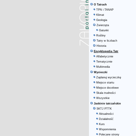
O Tatrach
TPN i TANAP
Klimat
Geologia
Zwierzęta
Gatunki
Rośliny
Tatry w liczbach
Historia
Encyklopedia Tatr
Alfabetycznie
Tematycznie
Multimedia
Wycieczki
Zaplanuj wycieczkę
Miejsce startu
Miejsce docelowe
Skala trudności
Wszystkie
Jaskinie tatrzańskie
SKTJ PTTK
Aktualności
Działalność
Kurs
Wspomnienia
Polecane strony