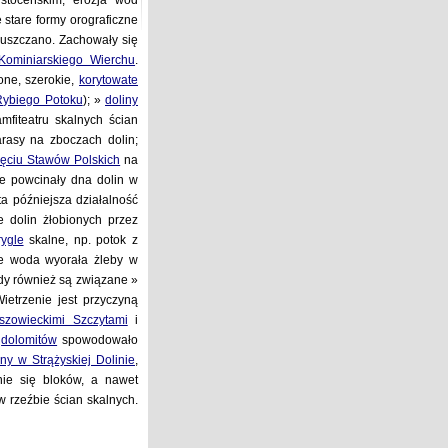
stoceńskim, erozja wód
 stare formy orograficzne
puszczano. Zachowały się
Kominiarskiego Wierchu
.
one, szerokie,
korytowate
Rybiego Potoku
); »
doliny
amfiteatru skalnych ścian
rasy na zboczach dolin;
ięciu Stawów Polskich
na
ce powcinały dna dolin w
ta późniejsza działalność
e dolin żłobionych przez
rygle
skalne, np. potok z
że woda wyorała żleby w
ody również są związane »
ietrzenie jest przyczyną
szowieckimi Szczytami
i
.
dolomitów
spowodowało
ny w Strążyskiej Dolinie
,
nie się bloków, a nawet
 rzeźbie ścian skalnych.