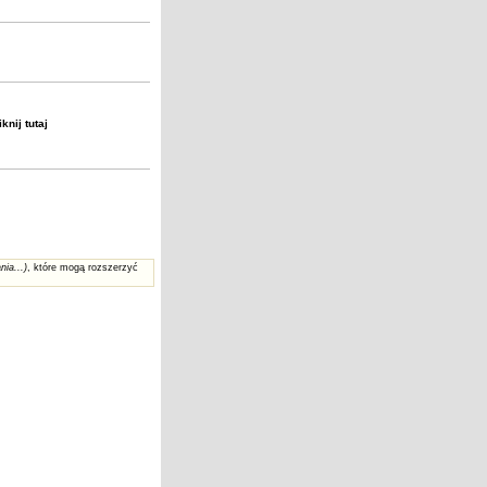
liknij
tutaj
nia...)
, które mogą rozszerzyć