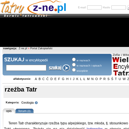
E-mail
Hasło
nawigacja:
Z-ne.pl
»
Portal Zakopiański
w nazwach
w nazwach i opisach
wszędzie
A
B
C
Ć
D
E
F
G
H
I
J
K
L
Ł
M
N
O
P
R
S
Ś
T
U
W
alfabetycznie:
rzeźba Tatr
Geologia
Kategoria:
opis
forum
(0)
Teren Tatr charakteryzuje rzeźba typu alpejskiego, tzw. młoda, tj. stosunkowo 