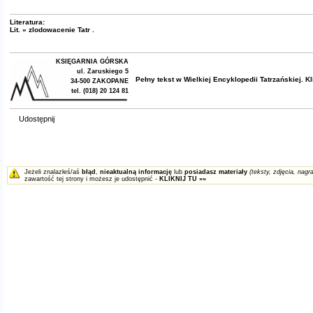
Literatura:
Lit. » zlodowacenie Tatr .
KSIĘGARNIA GÓRSKA
ul. Zaruskiego 5
Pełny tekst w
Wielkiej Encyklopedii Tatrzańskiej
. K
34-500 ZAKOPANE
tel. (018) 20 124 81
Udostępnij
Jeżeli znalazłeś/aś
błąd
,
nieaktualną informację
lub
posiadasz materiały
(teksty, zdjęcia, nagra
zawartość tej strony i możesz je udostępnić -
KLIKNIJ TU »»