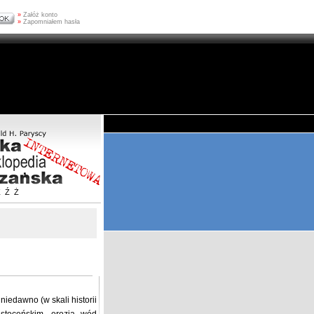
»
Załóż konto
»
Zapomniałem hasła
Z
Ź
Ż
niedawno (w skali historii