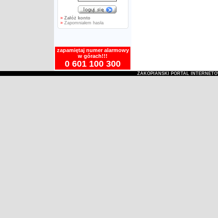
»
Załóż konto
»
Zapomniałem hasła
zapamiętaj numer alarmowy
w górach!!!
0 601 100 300
ZAKOPIAŃSKI PORTAL INTERNET