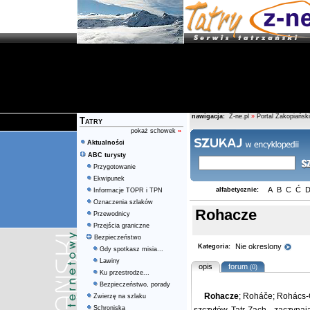
nawigacja:
Z-ne.pl
»
Portal Zakopiański
Tatry
pokaż schowek
»
Aktualności
ABC turysty
Przygotowanie
Ekwipunek
A
B
C
Ć
alfabetycznie:
Informacje TOPR i TPN
Oznaczenia szlaków
Rohacze
Przewodnicy
Przejścia graniczne
Bezpieczeństwo
Nie okreslony
Kategoria:
Gdy spotkasz misia...
Lawiny
opis
forum
(0)
Ku przestrodze...
Bezpieczeństwo, porady
Rohacze
; Roháče; Rohács-
Zwierzę na szlaku
Schroniska