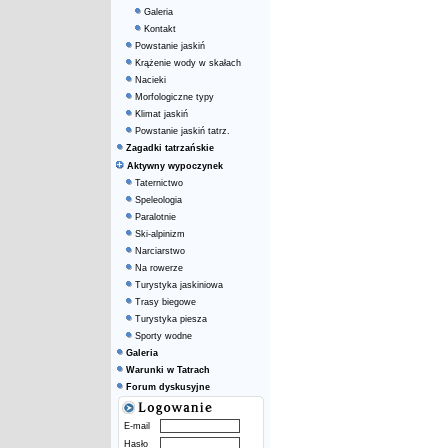
Galeria
Kontakt
Powstanie jaskiń
Krążenie wody w skałach
Nacieki
Morfologiczne typy
Klimat jaskiń
Powstanie jaskiń tatrz.
Zagadki tatrzańskie
Aktywny wypoczynek
Taternictwo
Speleologia
Paralotnie
Ski-alpinizm
Narciarstwo
Na rowerze
Turystyka jaskiniowa
Trasy biegowe
Turystyka piesza
Sporty wodne
Galeria
Warunki w Tatrach
Forum dyskusyjne
E-mail
Hasło