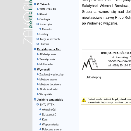
szczytów Tatr Zach., zaczyna
O Tatrach
Salatyński Wierch i Brestową 
TPN i TANAP
Grupa ta wznosi się nad dol
Klimat
niewłaściwie nazwę R. do Roha
Geologia
po Wołowiec włącznie.
Zwierzęta
Gatunki
Rośliny
Tatry w liczbach
Historia
Encyklopedia Tatr
KSIĘGARNIA GÓRSK
Alfabetycznie
ul. Zaruskiego 
Tematycznie
34-500 ZAKOPAN
Multimedia
tel. (018) 20 124 8
Wycieczki
Zaplanuj wycieczkę
Udostępnij
Miejsce startu
Miejsce docelowe
Skala trudności
Wszystkie
Jeżeli znalazłeś/aś
błąd
,
nieaktua
Jaskinie tatrzańskie
zawartość tej strony i możesz je u
SKTJ PTTK
Aktualności
Działalność
Kurs
Wspomnienia
Polecane strony