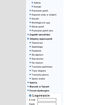
Galeria
Kontakt
Powstanie jaskiń
Krążenie wody w skałach
Nacieki
Morfologiczne typy
Klimat jaskiń
Powstanie jaskiń tatrz.
Zagadki tatrzańskie
Aktywny wypoczynek
Taternictwo
Speleologia
Paralotnie
Ski-alpinizm
Narciarstwo
Na rowerze
Turystyka jaskiniowa
Trasy biegowe
Turystyka piesza
Sporty wodne
Galeria
Warunki w Tatrach
Forum dyskusyjne
E-mail
Hasło