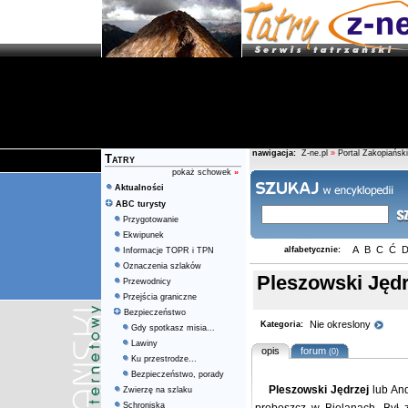
nawigacja:
Z-ne.pl
»
Portal Zakopiański
Tatry
pokaż schowek
»
Aktualności
ABC turysty
Przygotowanie
Ekwipunek
A
B
C
Ć
alfabetycznie:
Informacje TOPR i TPN
Oznaczenia szlaków
Pleszowski Jędr
Przewodnicy
Przejścia graniczne
Bezpieczeństwo
Nie okreslony
Kategoria:
Gdy spotkasz misia...
Lawiny
opis
forum
(0)
Ku przestrodze...
Bezpieczeństwo, porady
Pleszowski Jędrzej
lub An
Zwierzę na szlaku
Schroniska