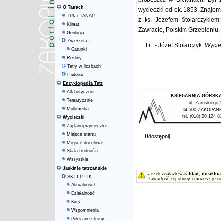
proboszcz w Bielanach. Był z
O Tatrach
wycieczki od ok. 1853. Znajomi
TPN i TANAP
z ks. Józefem Stolarczykiem
Klimat
Zawracie, Polskim Grzebieniu,
Geologia
Zwierzęta
Lit. - Józef Stolarczyk:
Wycie
Gatunki
Rośliny
Tatry w liczbach
Historia
Encyklopedia Tatr
Alfabetycznie
KSIĘGARNIA GÓRSK
Tematycznie
ul. Zaruskiego 
Multimedia
34-500 ZAKOPAN
tel. (018) 20 124 8
Wycieczki
Zaplanuj wycieczkę
Miejsce startu
Udostępnij
Miejsce docelowe
Skala trudności
Wszystkie
Jaskinie tatrzańskie
Jeżeli znalazłeś/aś
błąd
,
nieaktua
SKTJ PTTK
zawartość tej strony i możesz je u
Aktualności
Działalność
Kurs
Wspomnienia
Polecane strony