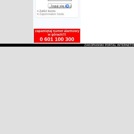
»
Załóż konto
»
Zapomniałem hasła
zapamiętaj numer alarmowy
w górach!!!
0 601 100 300
ZAKOPIAŃSKI PORTAL INTERNET