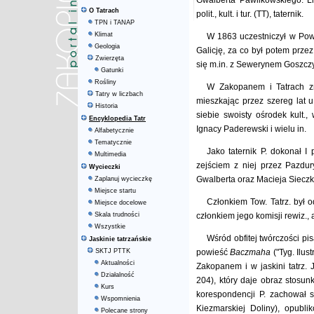
Gwalberta Pawlikowskiego. Lit
O Tatrach
polit., kult. i tur. (TT), taternik.
TPN i TANAP
Klimat
W 1863 uczestniczył w Pow
Geologia
Galicję, za co był potem prze
Zwierzęta
się m.in. z Sewerynem Goszcz
Gatunki
Rośliny
W Zakopanem i Tatrach zn
Tatry w liczbach
mieszkając przez szereg lat 
Historia
siebie swoisty ośrodek kult.
Encyklopedia Tatr
Ignacy Paderewski i wielu in.
Alfabetycznie
Tematycznie
Jako taternik P. dokonał I
Multimedia
zejściem z niej przez Pazd
Wycieczki
Gwalberta oraz Macieja Sieczki
Zaplanuj wycieczkę
Miejsce startu
Członkiem Tow. Tatrz. był
Miejsce docelowe
Skala trudności
członkiem jego komisji rewiz.
Wszystkie
Wśród obfitej twórczości pis
Jaskinie tatrzańskie
SKTJ PTTK
powieść
Baczmaha
("Tyg. Ilu
Aktualności
Zakopanem i w jaskini tatrz.
Działalność
204), który daje obraz stosu
Kurs
korespondencji P. zachował s
Wspomnienia
Kiezmarskiej Doliny), opubl
Polecane strony