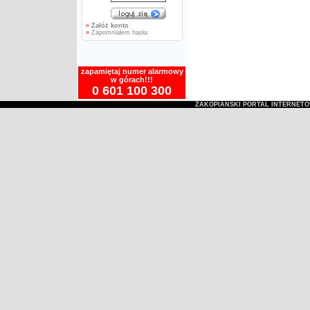
»
Załóż konto
»
Zapomniałem hasła
zapamiętaj numer alarmowy
w górach!!!
0 601 100 300
ZAKOPIAŃSKI PORTAL INTERNET