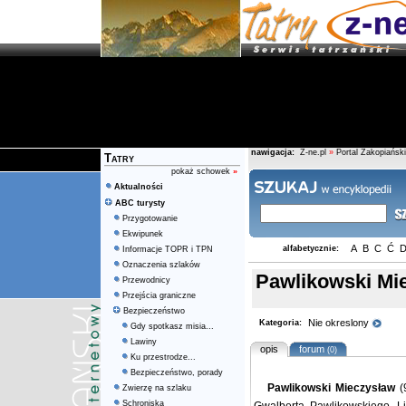
nawigacja:
Z-ne.pl
»
Portal Zakopiański
Tatry
pokaż schowek
»
Aktualności
ABC turysty
Przygotowanie
Ekwipunek
A
B
C
Ć
alfabetycznie:
Informacje TOPR i TPN
Oznaczenia szlaków
Pawlikowski Mi
Przewodnicy
Przejścia graniczne
Bezpieczeństwo
Nie okreslony
Kategoria:
Gdy spotkasz misia...
Lawiny
opis
forum
(0)
Ku przestrodze...
Bezpieczeństwo, porady
Pawlikowski Mieczysław
(
Zwierzę na szlaku
Schroniska