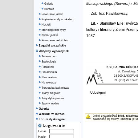
Maciejowskiego (Sewera) z M
Galeria
Kontakt
Zob. też: Pawlikowscy.
Powstanie jaskiń
Krążenie wody w skałach
Lit. - Stanisław Eile:
Twórczo
Nacieki
kultury i literatury Ziemi Przem
Morfologiczne typy
Klimat jaskiń
1987.
Powstanie jaskiń tatrz.
Zagadki tatrzańskie
Aktywny wypoczynek
Taternictwo
Speleologia
Paralotnie
KSIĘGARNIA GÓRSK
ul. Zaruskiego 
Ski-alpinizm
34-500 ZAKOPAN
Narciarstwo
tel. (018) 20 124 8
Na rowerze
Turystyka jaskiniowa
Udostępnij
Trasy biegowe
Turystyka piesza
Sporty wodne
Galeria
Warunki w Tatrach
Jeżeli znalazłeś/aś
błąd
,
nieaktua
zawartość tej strony i możesz je u
Forum dyskusyjne
E-mail
Hasło