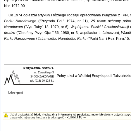
Dyrekcji Lasów Pomorsko-Szczecińskich 1952-59, dyr. Wolińskiego Parku Nar. 1
Nar. 1972-90.
Od 1974 ogłaszał artykuły i różnego rodzaju opracowania związane z TPN, m
Parku Narodowego
("Przyroda Pol." 1974, nr 11),
25 rokov ochrany prír
Narodovom
("Vys. Tatry" 18, 1979, nr 6),
Współpraca Polski i Czechosłowacji 
drodze
("Chrońmy Przyr. Ojcz." 36, 1980, nr 3, współautor L. Jakuczun),
Współ
Parku Narodowego i Tatranského Narodného Parku
("Parki Nar. i Rez. Przyr." 5,
KSIĘGARNIA GÓRSKA
ul. Zaruskiego 5
Pełny tekst w
Wielkiej Encyklopedii Tatrzańskie
34-500 ZAKOPANE
tel. (018) 20 124 81
Udostępnij
Jeżeli znalazłeś/aś
błąd
,
nieaktualną informację
lub
posiadasz materiały
(teksty, zdjęcia, nagra
zawartość tej strony i możesz je udostępnić -
KLIKNIJ TU »»