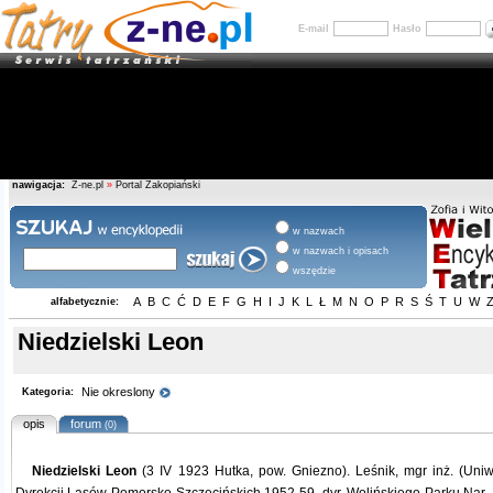
E-mail
Hasło
nawigacja:
Z-ne.pl
»
Portal Zakopiański
w nazwach
w nazwach i opisach
wszędzie
A
B
C
Ć
D
E
F
G
H
I
J
K
L
Ł
M
N
O
P
R
S
Ś
T
U
W
alfabetycznie:
Niedzielski Leon
Nie okreslony
Kategoria:
opis
forum
(0)
Niedzielski Leon
(3 IV 1923 Hutka, pow. Gniezno). Leśnik, mgr inż. (Uniw.