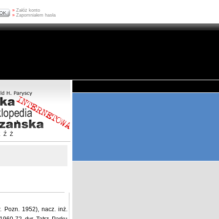
»
Załóż konto
»
Zapomniałem hasła
Z
Ź
Ż
 Pozn. 1952), nacz. inż.