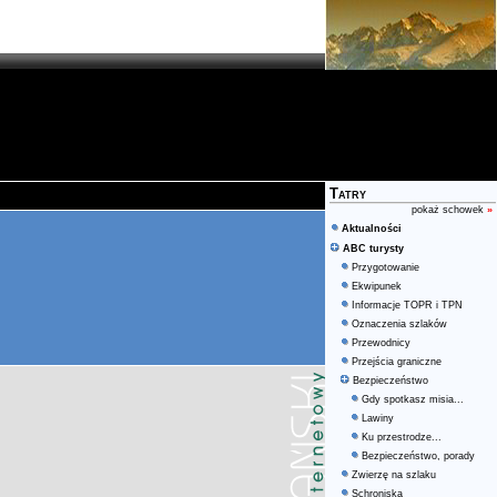
Tatry
pokaż schowek
»
Aktualności
ABC turysty
Przygotowanie
Ekwipunek
Informacje TOPR i TPN
Oznaczenia szlaków
Przewodnicy
Przejścia graniczne
Bezpieczeństwo
Gdy spotkasz misia...
Lawiny
Ku przestrodze...
Bezpieczeństwo, porady
Zwierzę na szlaku
Schroniska