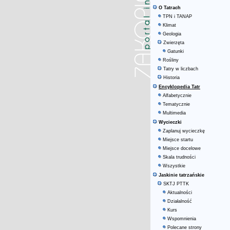
O Tatrach
TPN i TANAP
Klimat
Geologia
Zwierzęta
Gatunki
Rośliny
Tatry w liczbach
Historia
Encyklopedia Tatr
Alfabetycznie
Tematycznie
Multimedia
Wycieczki
Zaplanuj wycieczkę
Miejsce startu
Miejsce docelowe
Skala trudności
Wszystkie
Jaskinie tatrzańskie
SKTJ PTTK
Aktualności
Działalność
Kurs
Wspomnienia
Polecane strony