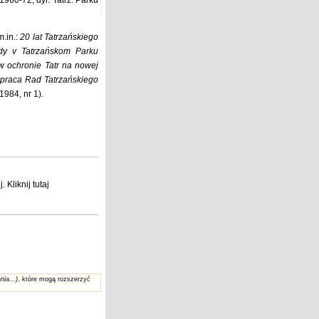
960-72, dyr. Tatrz. Parku
.in.:
20 lat Tatrzańskiego
ody v Tatrzańskom Parku
w ochronie Tatr na nowej
praca Rad Tatrzańskiego
 1984, nr 1).
j
. Kliknij
tutaj
nia...)
, które mogą rozszerzyć