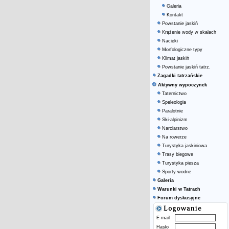
Galeria
Kontakt
Powstanie jaskiń
Krążenie wody w skałach
Nacieki
Morfologiczne typy
Klimat jaskiń
Powstanie jaskiń tatrz.
Zagadki tatrzańskie
Aktywny wypoczynek
Taternictwo
Speleologia
Paralotnie
Ski-alpinizm
Narciarstwo
Na rowerze
Turystyka jaskiniowa
Trasy biegowe
Turystyka piesza
Sporty wodne
Galeria
Warunki w Tatrach
Forum dyskusyjne
E-mail
Hasło