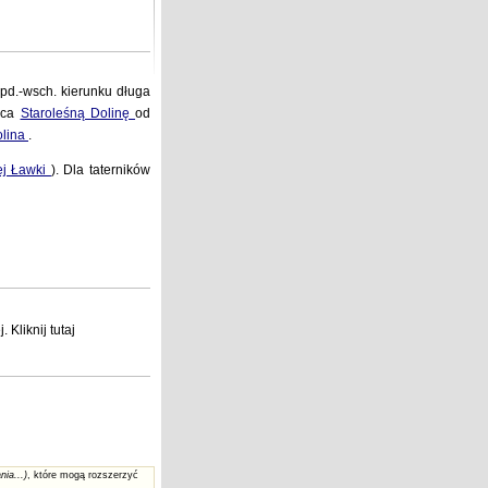
 pd.-wsch. kierunku długa
jąca
Staroleśną Dolinę
od
lina
.
ej Ławki
). Dla taterników
j
. Kliknij
tutaj
nia...)
, które mogą rozszerzyć