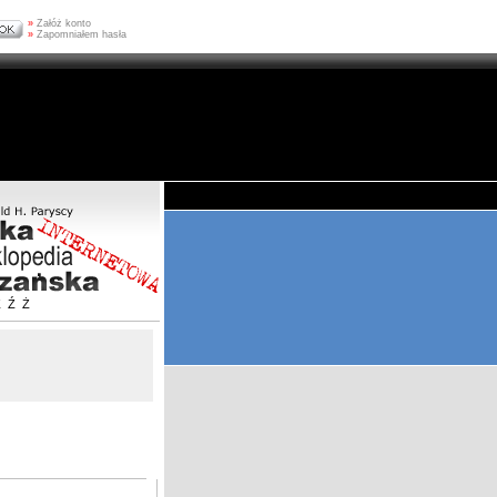
»
Załóż konto
»
Zapomniałem hasła
Z
Ź
Ż