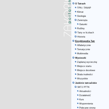
O Tatrach
TPN i TANAP
Klimat
Geologia
Zwierzęta
Gatunki
Rośliny
Tatry w liczbach
Historia
Encyklopedia Tatr
Alfabetycznie
Tematycznie
Multimedia
Wycieczki
Zaplanuj wycieczkę
Miejsce startu
Miejsce docelowe
Skala trudności
Wszystkie
Jaskinie tatrzańskie
SKTJ PTTK
Aktualności
Działalność
Kurs
Wspomnienia
Polecane strony