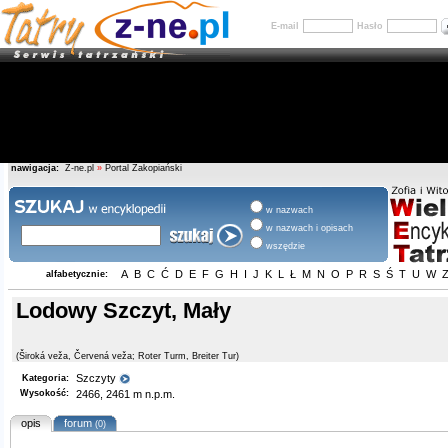
E-mail
Hasło
nawigacja:
Z-ne.pl
»
Portal Zakopiański
w nazwach
w nazwach i opisach
wszędzie
A
B
C
Ć
D
E
F
G
H
I
J
K
L
Ł
M
N
O
P
R
S
Ś
T
U
W
alfabetycznie:
Lodowy Szczyt, Mały
(Široká veža, Červená veža; Roter Turm, Breiter Tur)
Szczyty
Kategoria:
Wysokość:
2466, 2461 m n.p.m.
opis
forum
(0)