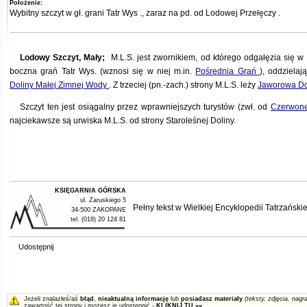
Położenie:
Wybitny szczyt w gł.
grani Tatr Wys
., zaraz na pd. od
Lodowej Przełęczy
.
Lodowy Szczyt, Mały;
M.L.S. jest zwornikiem, od którego odgałęzia się w
boczna grań Tatr Wys. (wznosi się w niej m.in.
Pośrednia Grań
), oddziela
Doliny Małej Zimnej Wody
. Z trzeciej (pn.-zach.) strony M.L.S. leży
Jaworowa Do
Szczyt ten jest osiągalny przez wprawniejszych turystów (zwł. od
Czerwon
najciekawsze są urwiska M.L.S. od strony Staroleśnej Doliny.
KSIĘGARNIA GÓRSKA
ul. Zaruskiego 5
Pełny tekst w
Wielkiej Encyklopedii Tatrzańskie
34-500 ZAKOPANE
tel. (018) 20 124 81
Udostępnij
Jeżeli znalazłeś/aś
błąd
,
nieaktualną informację
lub
posiadasz materiały
(teksty, zdjęcia, nagra
zawartość tej strony i możesz je udostępnić -
KLIKNIJ TU »»