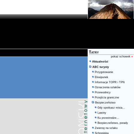
Tatry
pokaż schowek
»
Aktualności
ABC turysty
Przygotowanie
Ekwipunek
Informacje TOPR i TPN
Oznaczenia szlaków
Przewodnicy
Przejścia graniczne
Bezpieczeństwo
Gdy spotkasz misia...
Lawiny
Ku przestrodze...
Bezpieczeństwo, porady
Zwierzę na szlaku
Schroniska