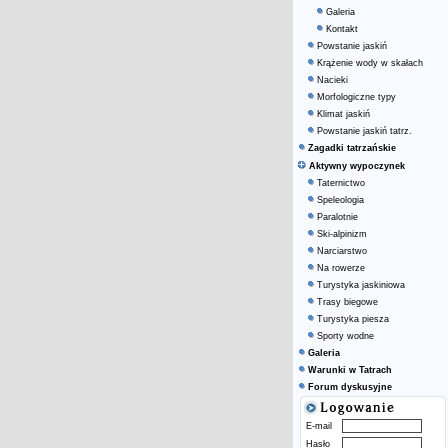
Galeria
Kontakt
Powstanie jaskiń
Krążenie wody w skałach
Nacieki
Morfologiczne typy
Klimat jaskiń
Powstanie jaskiń tatrz.
Zagadki tatrzańskie
Aktywny wypoczynek
Taternictwo
Speleologia
Paralotnie
Ski-alpinizm
Narciarstwo
Na rowerze
Turystyka jaskiniowa
Trasy biegowe
Turystyka piesza
Sporty wodne
Galeria
Warunki w Tatrach
Forum dyskusyjne
E-mail
Hasło