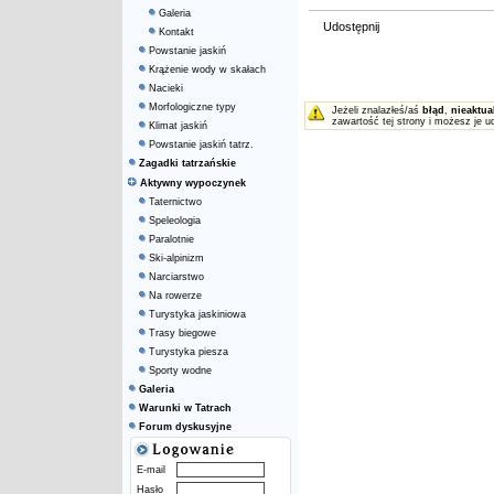
Galeria
Udostępnij
Kontakt
Powstanie jaskiń
Krążenie wody w skałach
Nacieki
Morfologiczne typy
Jeżeli znalazłeś/aś
błąd
,
nieaktua
zawartość tej strony i możesz je u
Klimat jaskiń
Powstanie jaskiń tatrz.
Zagadki tatrzańskie
Aktywny wypoczynek
Taternictwo
Speleologia
Paralotnie
Ski-alpinizm
Narciarstwo
Na rowerze
Turystyka jaskiniowa
Trasy biegowe
Turystyka piesza
Sporty wodne
Galeria
Warunki w Tatrach
Forum dyskusyjne
E-mail
Hasło