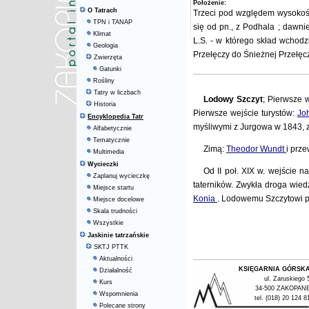
Położenie:
O Tatrach
Trzeci pod względem wysokości
TPN i TANAP
się od pn., z
Podhala
; dawni
Klimat
L.S. - w którego skład wchod
Geologia
Przełęczy
do
Śnieżnej Przełę
Zwierzęta
Gatunki
Rośliny
Tatry w liczbach
Lodowy Szczyt
; Pierwsze 
Historia
Pierwsze wejście turystów:
Jo
Encyklopedia Tatr
myśliwymi z Jurgowa w 1843, 
Alfabetycznie
Tematycznie
Zimą:
Theodor Wundt
i prz
Multimedia
Wycieczki
Od II poł. XIX w. wejście n
Zaplanuj wycieczkę
taterników. Zwykła droga wie
Miejsce startu
Konia
. Lodowemu Szczytowi p
Miejsce docelowe
Skala trudności
Wszystkie
Jaskinie tatrzańskie
SKTJ PTTK
Aktualności
KSIĘGARNIA GÓRSK
Działalność
ul. Zaruskiego 
Kurs
34-500 ZAKOPAN
Wspomnienia
tel. (018) 20 124 8
Polecane strony