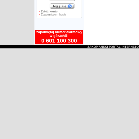
»
Załóż konto
»
Zapomniałem hasła
zapamiętaj numer alarmowy
w górach!!!
0 601 100 300
ZAKOPIAŃSKI PORTAL INTERNET