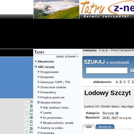
nawigacja:
Z-ne.pl
»
Portal Zakopiański
Tatry
pokaż schowek
»
Aktualności
ABC turysty
Przygotowanie
Ekwipunek
A
B
C
Ć
alfabetycznie:
Informacje TOPR i TPN
Oznaczenia szlaków
Lodowy Szczyt
Przewodnicy
Przejścia graniczne
Bezpieczeństwo
(Ladový štít; Eistaler Spitze; Jég-völgy
Gdy spotkasz misia...
Lawiny
Szczyty
Kategoria:
Wysokość:
2630, 2627 m n.p.m.
Ku przestrodze...
Bezpieczeństwo, porady
opis
forum
(0)
Zwierzę na szlaku
Schroniska