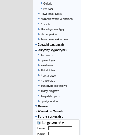
Galeria
Kontakt
Powstanie jaskiń
Krążenie wody w skałach
Nacieki
Morfologiczne typy
Klimat jaskiń
Powstanie jaskiń tatrz.
Zagadki tatrzańskie
Aktywny wypoczynek
Taternictwo
Speleologia
Paralotnie
Ski-alpinizm
Narciarstwo
Na rowerze
Turystyka jaskiniowa
Trasy biegowe
Turystyka piesza
Sporty wodne
Galeria
Warunki w Tatrach
Forum dyskusyjne
E-mail
Hasło