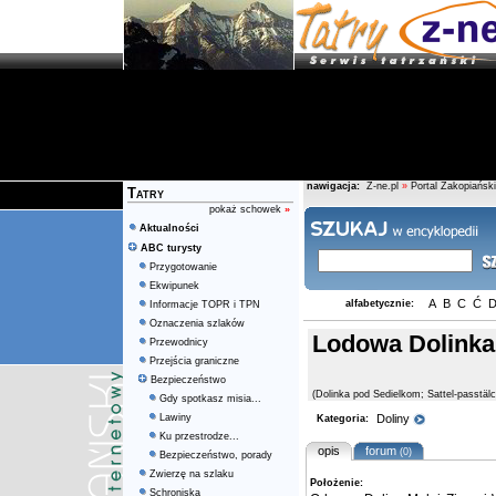
nawigacja:
Z-ne.pl
»
Portal Zakopiański
Tatry
pokaż schowek
»
Aktualności
ABC turysty
Przygotowanie
Ekwipunek
A
B
C
Ć
alfabetycznie:
Informacje TOPR i TPN
Oznaczenia szlaków
Lodowa Dolinka
Przewodnicy
Przejścia graniczne
Bezpieczeństwo
(Dolinka pod Sedielkom; Sattel-passtäl
Gdy spotkasz misia...
Lawiny
Doliny
Kategoria:
Ku przestrodze...
opis
forum
(0)
Bezpieczeństwo, porady
Zwierzę na szlaku
Położenie:
Schroniska