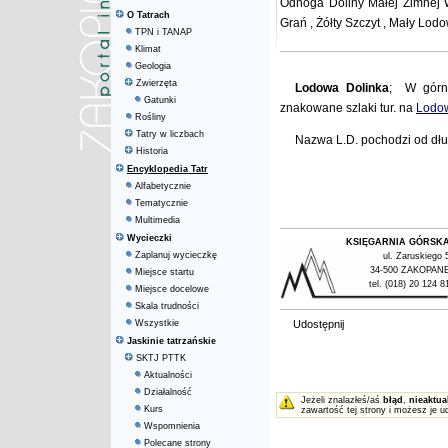
Odnoga
Doliny Małej Zimne
O Tatrach
Grań
,
Żółty Szczyt
,
Mały Lodo
TPN i TANAP
Klimat
Geologia
Zwierzęta
Lodowa Dolinka
; W górne
Gatunki
znakowane szlaki tur. na
Lodo
Rośliny
Tatry w liczbach
Nazwa L.D. pochodzi od dług
Historia
Encyklopedia Tatr
Alfabetycznie
Tematycznie
Multimedia
Wycieczki
KSIĘGARNIA GÓRSK
Zaplanuj wycieczkę
ul. Zaruskiego 
34-500 ZAKOPAN
Miejsce startu
tel. (018) 20 124 8
Miejsce docelowe
Skala trudności
Wszystkie
Udostępnij
Jaskinie tatrzańskie
SKTJ PTTK
Aktualności
Działalność
Jeżeli znalazłeś/aś
błąd
,
nieaktua
Kurs
zawartość tej strony i możesz je u
Wspomnienia
Polecane strony