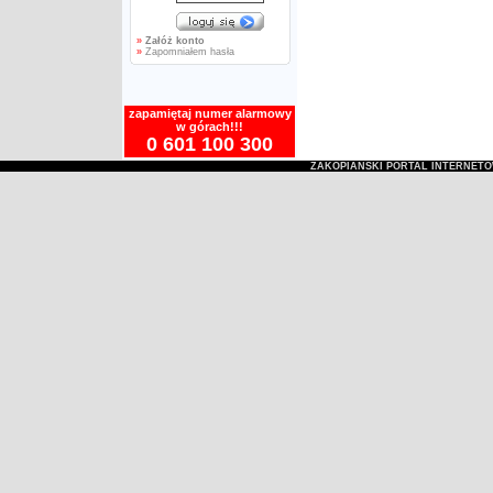
»
Załóż konto
»
Zapomniałem hasła
zapamiętaj numer alarmowy
w górach!!!
0 601 100 300
ZAKOPIAŃSKI PORTAL INTERNET