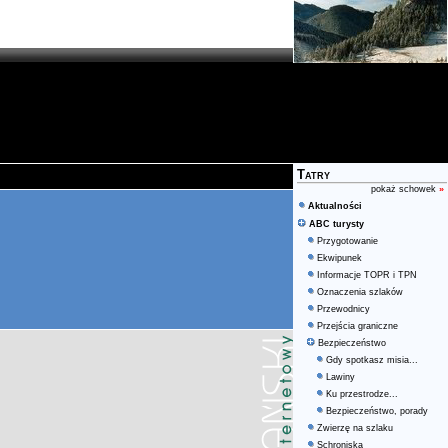
Tatry
pokaż schowek
»
Aktualności
ABC turysty
Przygotowanie
Ekwipunek
Informacje TOPR i TPN
Oznaczenia szlaków
Przewodnicy
Przejścia graniczne
Bezpieczeństwo
Gdy spotkasz misia...
Lawiny
Ku przestrodze...
Bezpieczeństwo, porady
Zwierzę na szlaku
Schroniska