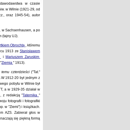
ustawodawstwa w czasie
niw. w Wilnie (1921-29, od
., oraz 1945-54), autor
r. w Sachsenhausen, a po
 (tajny UJ).
rtkiem Obrochtą
, któremu
rcu 1913 ze
Stanisławem
m
i
Mariuszem Zaruskim
("
Ziemia
" 1913).
t temu czterdzieści
("Tat."
m.W 1912-20 był jednym z
swego pobytu w Wilnie był
T, a w 1929-35 działał w
 z redakcją "
Taternika
"
u fotografii i fotografiki
p. w "Ziemi") i książkach.
em AZS. Zabierał głos w
znaczają się piękną formą