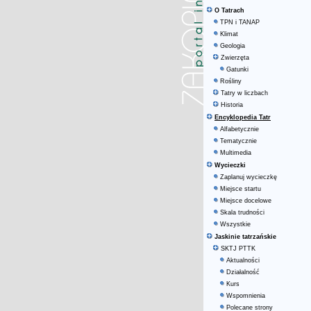
O Tatrach
TPN i TANAP
Klimat
Geologia
Zwierzęta
Gatunki
Rośliny
Tatry w liczbach
Historia
Encyklopedia Tatr
Alfabetycznie
Tematycznie
Multimedia
Wycieczki
Zaplanuj wycieczkę
Miejsce startu
Miejsce docelowe
Skala trudności
Wszystkie
Jaskinie tatrzańskie
SKTJ PTTK
Aktualności
Działalność
Kurs
Wspomnienia
Polecane strony