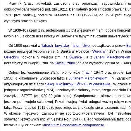
Prawnik (zrazu adwokat), zasłużony przy organizacji sądownictwa i 
odbudowy państwowości pol. (do 1921), kier. katedry teorii i filozofii prawa na u
1926 prof. nadzw.), potem w Krakowie na UJ (1929-39, od 1934 prof. zwycz
wybitnych prac naukowych.
W 1939-40 razem z in. profesorami UJ był więziony w niem. obozie koncent
uwolnieniu z obozu uczestniczył w Krakowie w tajnym nauczaniu uniwersyteckim
Od 1909 uprawiał w
Tatrach
turystykę
i
taternictwo
, początkowo z przew.
Ba
później poświęcił wspomnienie:
U Bartka w Roztoce
("
Wierchy
" 1949). W ma
Osieckim
dokonał V wejścia zim. na
Świnicę
, a z
Janem Małachowski
uczestniczył w I wejściu zim. na
Kozie Czuby
; obie te wycieczki opisał pt.
Z Tatr
Ogłosił też wspomnienie
Stefan Komornicki
("
Tat.
" 1947) oraz drugie,
La
1956), o kilkodniowej wycieczce tatrz. z
Julianem Marchlewskim
i M. Zaruski
aktywniejszych działaczy
Sekcji Miłośników Gór PTK w Warszawie
. W czasie 
jednym z organizatorów (1924) i czołowych działaczy tamtejszego oddziału PT
zarządzie STPTT (w 1929-30 jako sekr.). Współpracował, nieraz anonimowo,
jeszcze po II wojnie światowej. Przed I wojną świat. odegrał ważną rolę w rozwoj
tatrz. Poczynając od 1911 dużo jego zdjęć tatrz. ukazało się w czasopismach (n
W okresie międzywoj. zajmował się sportowo wioślarstwem i był instruktor
sprawach językowych (np. w "Języku Pol." 1947), a jego wspomnienia tatrz. od
literacką. Był członkiem »
Institutum Bronscianum Zakopanense
.