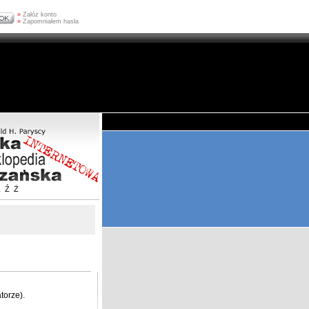
»
Załóż konto
»
Zapomniałem hasła
Z
Ź
Ż
torze).