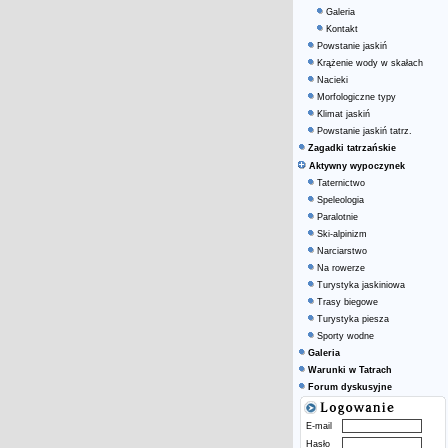
Galeria
Kontakt
Powstanie jaskiń
Krążenie wody w skałach
Nacieki
Morfologiczne typy
Klimat jaskiń
Powstanie jaskiń tatrz.
Zagadki tatrzańskie
Aktywny wypoczynek
Taternictwo
Speleologia
Paralotnie
Ski-alpinizm
Narciarstwo
Na rowerze
Turystyka jaskiniowa
Trasy biegowe
Turystyka piesza
Sporty wodne
Galeria
Warunki w Tatrach
Forum dyskusyjne
E-mail
Hasło