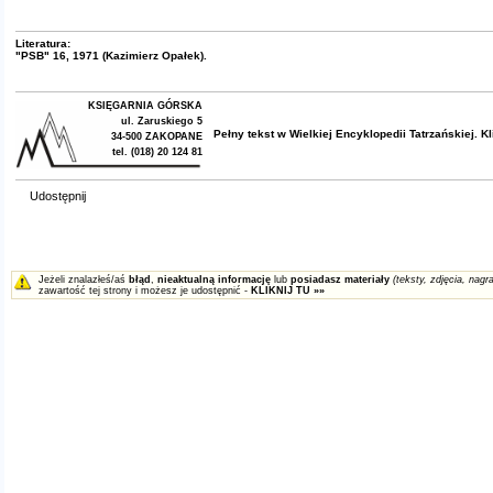
Literatura:
"PSB" 16, 1971 (Kazimierz Opałek).
KSIĘGARNIA GÓRSKA
ul. Zaruskiego 5
Pełny tekst w
Wielkiej Encyklopedii Tatrzańskiej
. K
34-500 ZAKOPANE
tel. (018) 20 124 81
Udostępnij
Jeżeli znalazłeś/aś
błąd
,
nieaktualną informację
lub
posiadasz materiały
(teksty, zdjęcia, nagra
zawartość tej strony i możesz je udostępnić -
KLIKNIJ TU »»