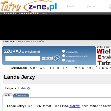
E-mail
Hasło
nawigacja:
Z-ne.pl
»
Portal Zakopiański
w nazwach
w nazwach i opisach
wszędzie
A
B
C
Ć
D
E
F
G
H
I
J
K
L
Ł
M
N
O
P
R
S
Ś
T
U
W
alfabetycznie:
Lande Jerzy
Ludzie
Kategoria:
opis
forum
(0)
Lande Jerzy
(13 XI 1886 Dorpat - 10 XII 1954
Kraków
, poch. tamże na Salwa