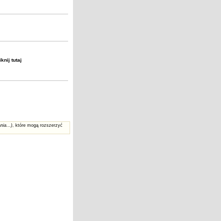
liknij
tutaj
nia...)
, które mogą rozszerzyć