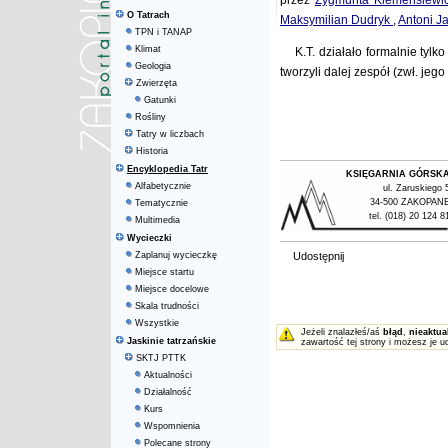
przez
Zygmunta Klemensiewi
O Tatrach
Maksymilian Dudryk
,
Antoni J
TPN i TANAP
Klimat
K.T. działało formalnie tyl
Geologia
tworzyli dalej zespół (zwł. jeg
Zwierzęta
Gatunki
Rośliny
Tatry w liczbach
Historia
Encyklopedia Tatr
KSIĘGARNIA GÓRSK
Alfabetycznie
ul. Zaruskiego 
34-500 ZAKOPAN
Tematycznie
tel. (018) 20 124 8
Multimedia
Wycieczki
Zaplanuj wycieczkę
Udostępnij
Miejsce startu
Miejsce docelowe
Skala trudności
Wszystkie
Jeżeli znalazłeś/aś
błąd
,
nieaktua
Jaskinie tatrzańskie
zawartość tej strony i możesz je u
SKTJ PTTK
Aktualności
Działalność
Kurs
Wspomnienia
Polecane strony