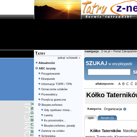
nawigacja:
Z-ne.pl
»
Portal Zakopiański
Tatry
pokaż schowek
»
Aktualności
ABC turysty
Przygotowanie
Ekwipunek
A
B
C
Ć
alfabetycznie:
Informacje TOPR i TPN
Oznaczenia szlaków
Kółko Taternik
Przewodnicy
Przejścia graniczne
Bezpieczeństwo
Organizacja
Kategoria:
Gdy spotkasz misia...
Lawiny
opis
forum
(0)
Ku przestrodze...
Bezpieczeństwo, porady
Kółko Taterników
. Nieofic
Zwierzę na szlaku
Schroniska