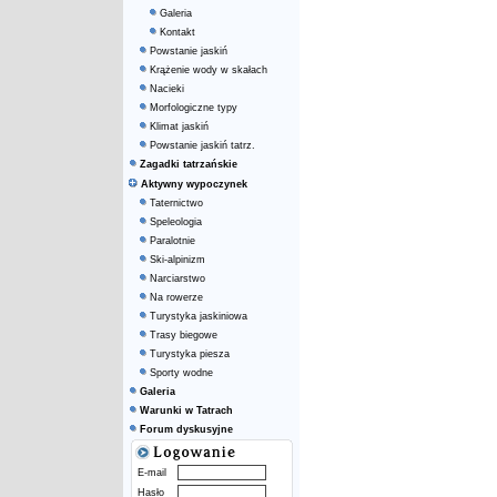
Galeria
Kontakt
Powstanie jaskiń
Krążenie wody w skałach
Nacieki
Morfologiczne typy
Klimat jaskiń
Powstanie jaskiń tatrz.
Zagadki tatrzańskie
Aktywny wypoczynek
Taternictwo
Speleologia
Paralotnie
Ski-alpinizm
Narciarstwo
Na rowerze
Turystyka jaskiniowa
Trasy biegowe
Turystyka piesza
Sporty wodne
Galeria
Warunki w Tatrach
Forum dyskusyjne
E-mail
Hasło