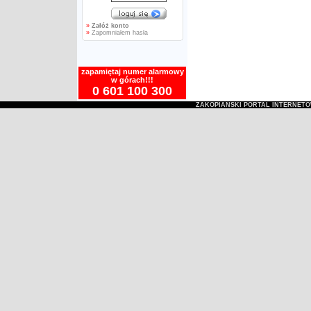
»
Załóż konto
»
Zapomniałem hasła
zapamiętaj numer alarmowy
w górach!!!
0 601 100 300
ZAKOPIAŃSKI PORTAL INTERNET