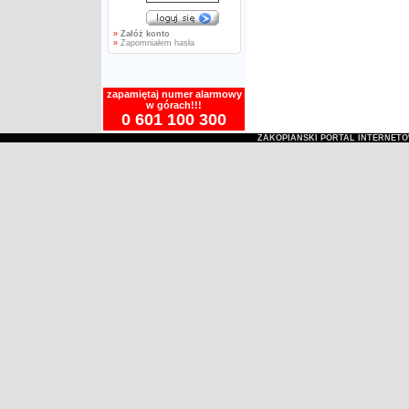
»
Załóż konto
»
Zapomniałem hasła
zapamiętaj numer alarmowy
w górach!!!
0 601 100 300
ZAKOPIAŃSKI PORTAL INTERNET