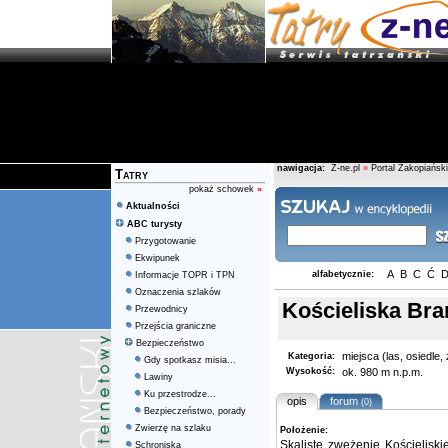
nawigacja:
Z-ne.pl
»
Portal Zakopiański
Tatry
pokaż schowek
»
Aktualności
ABC turysty
Przygotowanie
Ekwipunek
A
B
C
Ć
alfabetycznie:
Informacje TOPR i TPN
Oznaczenia szlaków
Kościeliska Br
Przewodnicy
Przejścia graniczne
Bezpieczeństwo
miejsca (las, osiedle
Kategoria:
Gdy spotkasz misia...
Wysokość:
ok. 980 m n.p.m.
Lawiny
Ku przestrodze...
opis
forum
(0)
Bezpieczeństwo, porady
Zwierzę na szlaku
Położenie:
Skaliste zwężenie
Kościeliski
Schroniska