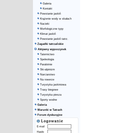
Galeria
Kontakt
Powstanie jaskiń
Krążenie wody w skałach
Nacieki
Morfologiczne typy
Klimat jaskiń
Powstanie jaskiń tatrz.
Zagadki tatrzańskie
Aktywny wypoczynek
Taternictwo
Speleologia
Paralotnie
Ski-alpinizm
Narciarstwo
Na rowerze
Turystyka jaskiniowa
Trasy biegowe
Turystyka piesza
Sporty wodne
Galeria
Warunki w Tatrach
Forum dyskusyjne
E-mail
Hasło