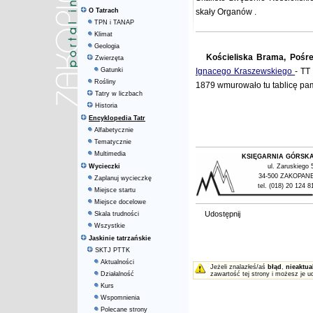
O Tatrach
skały
Organów
.
TPN i TANAP
Klimat
Geologia
Kościeliska Brama, Pośre
Zwierzęta
Gatunki
Ignacego Kraszewskiego
- TT
Rośliny
1879 wmurowało tu tablicę pam
Tatry w liczbach
Historia
Encyklopedia Tatr
Alfabetycznie
Tematycznie
Multimedia
KSIĘGARNIA GÓRSK
Wycieczki
ul. Zaruskiego 
34-500 ZAKOPAN
Zaplanuj wycieczkę
tel. (018) 20 124 8
Miejsce startu
Miejsce docelowe
Udostępnij
Skala trudności
Wszystkie
Jaskinie tatrzańskie
SKTJ PTTK
Aktualności
Jeżeli znalazłeś/aś
błąd
,
nieaktua
Działalność
zawartość tej strony i możesz je u
Kurs
Wspomnienia
Polecane strony