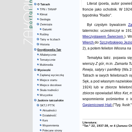
Literat (poeta, autor powie
O Tatrach
froncie jako ochotnik. W 1924
TPN i TANAP
Klimat
tygodnika "Radio".
Geologia
Był częstym bywalcem
Z
Zwierzęta
Gatunki
taternicko: uczestniczył w 19
Rośliny
Mieczysławem Świerzem
). W
Tatry w liczbach
Wierch
do
Szczyrbskiego Jezi
Historia
2), a potem felieton
Wiosna na
Encyklopedia Tatr
Alfabetycznie
Tematyka tatrz. pojawia si
Tematycznie
wierszy
Z gór
, m.in.
Zamarła Tur
Multimedia
Rewja, satyry i pamflety
(Wa.1
Wycieczki
Tatrach w swych felietonach 
Zaplanuj wycieczkę
Miejsce startu
Sęk, a pod własnym nazwiskiem
Miejsce docelowe
1924) lub w zbiorze feliet
Skala trudności
zbiorze opowiadań
Miss Ket, 
Wszystkie
wspomnienie pośmiertne o 
Jaskinie tatrzańskie
Gąsienicowej Hali
("Tyg. Ilustr
SKTJ PTTK
Aktualności
Działalność
Kurs
Literatura:
Wspomnienia
"Tat." 22, 1937-38, nr 4 (Janusz C
Polecane strony