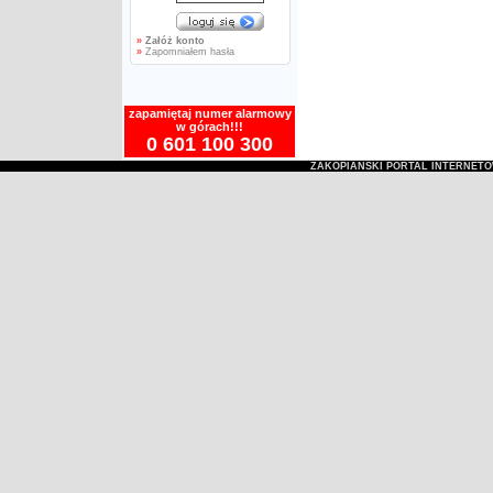
»
Załóż konto
»
Zapomniałem hasła
zapamiętaj numer alarmowy
w górach!!!
0 601 100 300
ZAKOPIAŃSKI PORTAL INTERNET