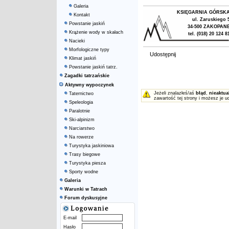
Galeria
KSIĘGARNIA GÓRSK
Kontakt
ul. Zaruskiego 
Powstanie jaskiń
34-500 ZAKOPAN
Krążenie wody w skałach
tel. (018) 20 124 8
Nacieki
Morfologiczne typy
Udostępnij
Klimat jaskiń
Powstanie jaskiń tatrz.
Zagadki tatrzańskie
Aktywny wypoczynek
Jeżeli znalazłeś/aś
błąd
,
nieaktua
Taternictwo
zawartość tej strony i możesz je u
Speleologia
Paralotnie
Ski-alpinizm
Narciarstwo
Na rowerze
Turystyka jaskiniowa
Trasy biegowe
Turystyka piesza
Sporty wodne
Galeria
Warunki w Tatrach
Forum dyskusyjne
E-mail
Hasło