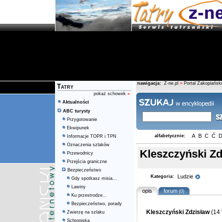
nawigacja:
Z-ne.pl
»
Portal Zakopiański
Tatry
pokaż schowek
»
Aktualności
ABC turysty
Przygotowanie
Ekwipunek
A
B
C
Ć
alfabetycznie:
Informacje TOPR i TPN
Oznaczenia szlaków
Kleszczyński Zd
Przewodnicy
Przejścia graniczne
Bezpieczeństwo
Ludzie
Kategoria:
Gdy spotkasz misia...
Lawiny
opis
forum
(0)
Ku przestrodze...
Bezpieczeństwo, porady
Kleszczyński Zdzisław
(14 
Zwierzę na szlaku
Schroniska