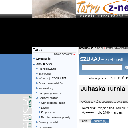
nawigacja:
Z-ne.pl
»
Portal Zakopiański
Tatry
pokaż schowek
»
Aktualności
ABC turysty
Przygotowanie
Ekwipunek
A
B
C
Ć
alfabetycznie:
Informacje TOPR i TPN
Oznaczenia szlaków
Juhaska Turnia
Przewodnicy
Przejścia graniczne
Bezpieczeństwo
(Ovčiarska veža; Jolánspitze, Jolantens
Gdy spotkasz misia...
Lawiny
miejsca (las, osiedle
Kategoria:
Wysokość:
ok. 2490 m n.p.m.
Ku przestrodze...
Bezpieczeństwo, porady
opis
forum
(0)
Zwierzę na szlaku
Schroniska