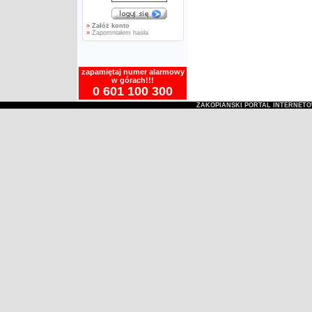
»
Załóż konto
»
Zapomniałem hasła
zapamiętaj numer alarmowy
w górach!!!
0 601 100 300
ZAKOPIAŃSKI PORTAL INTERNET