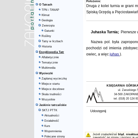
Położenie:
O Tatrach
Druga z kolei turnia w grani 
TPN i TANAP
Spiską Grzędą
a
Pięciostawia
Klimat
Geologia
Zwierzęta
Gatunki
Juhaska Turnia;
Pierwsze 
Rośliny
Tatry w liczbach
Nazwa pol. była zapropo
Historia
pochodzi od imienia zdobywczy
Encyklopedia Tatr
owiec, a więc
juhas
).
Alfabetycznie
Tematycznie
Multimedia
Wycieczki
Zaplanuj wycieczkę
Miejsce startu
KSIĘGARNIA GÓRSK
Miejsce docelowe
ul. Zaruskiego 
Skala trudności
34-500 ZAKOPAN
tel. (018) 20 124 8
Wszystkie
Jaskinie tatrzańskie
SKTJ PTTK
Udostępnij
Aktualności
Działalność
Kurs
Wspomnienia
Jeżeli znalazłeś/aś
błąd
,
nieaktua
Polecane strony
zawartość tej strony i możesz je u