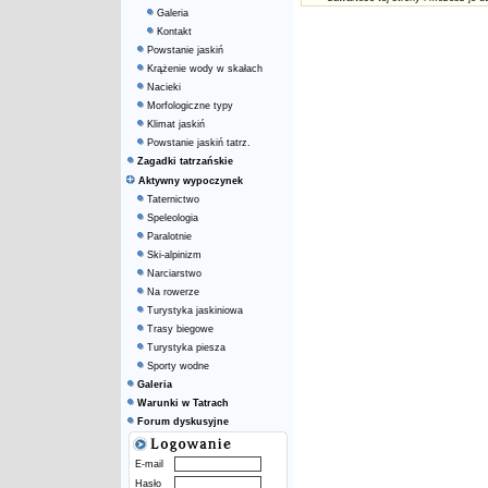
Galeria
Kontakt
Powstanie jaskiń
Krążenie wody w skałach
Nacieki
Morfologiczne typy
Klimat jaskiń
Powstanie jaskiń tatrz.
Zagadki tatrzańskie
Aktywny wypoczynek
Taternictwo
Speleologia
Paralotnie
Ski-alpinizm
Narciarstwo
Na rowerze
Turystyka jaskiniowa
Trasy biegowe
Turystyka piesza
Sporty wodne
Galeria
Warunki w Tatrach
Forum dyskusyjne
E-mail
Hasło