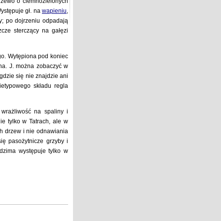
rzewo o ciemnozielonych
ystępuje gł. na
wapieniu
,
ry; po dojrzeniu odpadają
zcze sterczący na gałęzi
go. Wytępiona pod koniec
na. J. można zobaczyć w
gdzie się nie znajdzie ani
ietypowego składu regla
wrażliwość na spaliny i
ie tylko w Tatrach, ale w
ych drzew i nie odnawiania
ię pasożytnicze grzyby i
rodzima występuje tylko w