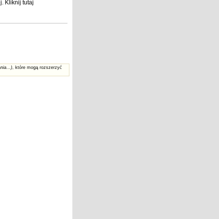
j
. Kliknij
tutaj
nia...)
, które mogą rozszerzyć