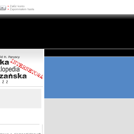
»
Załóż konto
»
Zapomniałem hasła
Z
Ź
Ż