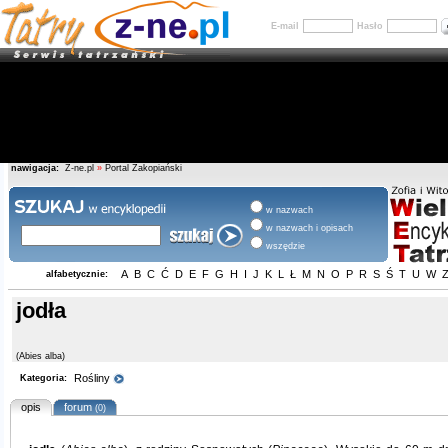
E-mail
Hasło
nawigacja:
Z-ne.pl
»
Portal Zakopiański
w nazwach
w nazwach i opisach
wszędzie
A
B
C
Ć
D
E
F
G
H
I
J
K
L
Ł
M
N
O
P
R
S
Ś
T
U
W
alfabetycznie:
jodła
(Abies alba)
Rośliny
Kategoria:
opis
forum
(0)