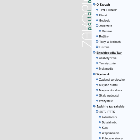
O Tatrach
TPN i TANAP
Klimat
Geologia
Zwierzęta
Gatunki
Rośliny
Tatry w liczbach
Historia
Encyklopedia Tatr
Alfabetycznie
Tematycznie
Multimedia
Wycieczki
Zaplanuj wycieczkę
Miejsce startu
Miejsce docelowe
Skala trudności
Wszystkie
Jaskinie tatrzańskie
SKTJ PTTK
Aktualności
Działalność
Kurs
Wspomnienia
Polecane strony