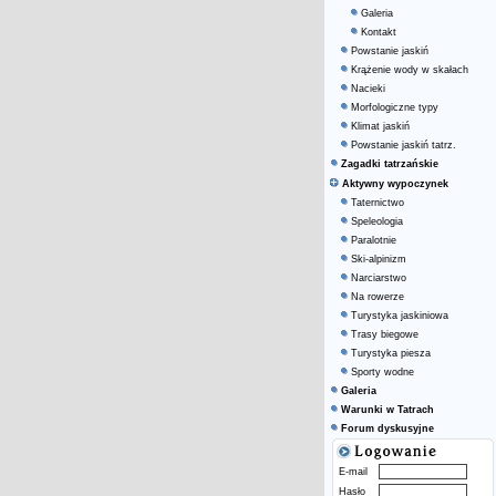
Galeria
Kontakt
Powstanie jaskiń
Krążenie wody w skałach
Nacieki
Morfologiczne typy
Klimat jaskiń
Powstanie jaskiń tatrz.
Zagadki tatrzańskie
Aktywny wypoczynek
Taternictwo
Speleologia
Paralotnie
Ski-alpinizm
Narciarstwo
Na rowerze
Turystyka jaskiniowa
Trasy biegowe
Turystyka piesza
Sporty wodne
Galeria
Warunki w Tatrach
Forum dyskusyjne
E-mail
Hasło