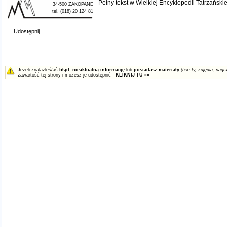
Pełny tekst w
Wielkiej Encyklopedii Tatrzańskie
34-500 ZAKOPANE
tel. (018) 20 124 81
Udostępnij
Jeżeli znalazłeś/aś
błąd
,
nieaktualną informację
lub
posiadasz materiały
(teksty, zdjęcia, nagra
zawartość tej strony i możesz je udostępnić -
KLIKNIJ TU »»