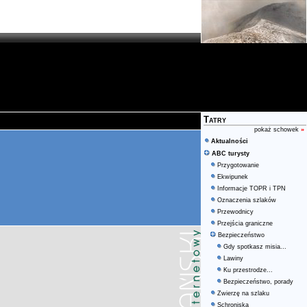
Tatry
pokaż schowek
»
Aktualności
ABC turysty
Przygotowanie
Ekwipunek
Informacje TOPR i TPN
Oznaczenia szlaków
Przewodnicy
Przejścia graniczne
Bezpieczeństwo
Gdy spotkasz misia...
Lawiny
Ku przestrodze...
Bezpieczeństwo, porady
Zwierzę na szlaku
Schroniska