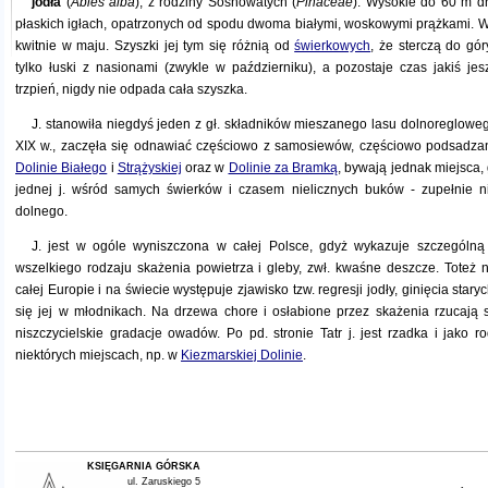
jodła
(
Abies alba
), z rodziny Sosnowatych (
Pinaceae
). Wysokie do 60 m d
płaskich igłach, opatrzonych od spodu dwoma białymi, woskowymi prążkami. W
kwitnie w maju. Szyszki jej tym się różnią od
świerkowych
, że sterczą do gó
tylko łuski z nasionami (zwykle w październiku), a pozostaje czas jakiś jes
trzpień, nigdy nie odpada cała szyszka.
J. stanowiła niegdyś jeden z gł. składników mieszanego lasu dolnoreglowe
XIX w., zaczęła się odnawiać częściowo z samosiewów, częściowo podsadza
Dolinie Białego
i
Strążyskiej
oraz w
Dolinie za Bramką
, bywają jednak miejsca, 
jednej j. wśród samych świerków i czasem nielicznych buków - zupełnie n
dolnego.
J. jest w ogóle wyniszczona w całej Polsce, gdyż wykazuje szczególną 
wszelkiego rodzaju skażenia powietrza i gleby, zwł. kwaśne deszcze. Toteż n
całej Europie i na świecie występuje zjawisko tzw. regresji jodły, ginięcia star
się jej w młodnikach. Na drzewa chore i osłabione przez skażenia rzucają s
niszczycielskie gradacje owadów. Po pd. stronie Tatr j. jest rzadka i jako 
niektórych miejscach, np. w
Kiezmarskiej Dolinie
.
KSIĘGARNIA GÓRSKA
ul. Zaruskiego 5