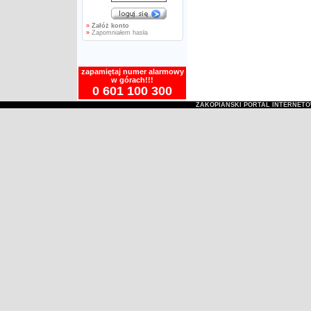
»
Załóż konto
»
Zapomniałem hasła
zapamiętaj numer alarmowy
w górach!!!
0 601 100 300
ZAKOPIAŃSKI PORTAL INTERNET