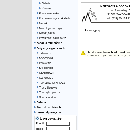
Galeria
KSIĘGARNIA GÓRSK
Kontakt
ul. Zaruskiego 
Powstanie jaskiń
34-500 ZAKOPAN
Krążenie wody w skałach
tel. (018) 20 124 8
Nacieki
Morfologiczne typy
Udostępnij
Klimat jaskiń
Powstanie jaskiń tatrz.
Zagadki tatrzańskie
Aktywny wypoczynek
Jeżeli znalazłeś/aś
błąd
,
nieaktua
Taternictwo
zawartość tej strony i możesz je u
Speleologia
Paralotnie
Ski-alpinizm
Narciarstwo
Na rowerze
Turystyka jaskiniowa
Trasy biegowe
Turystyka piesza
Sporty wodne
Galeria
Warunki w Tatrach
Forum dyskusyjne
E-mail
Hasło