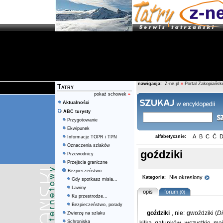
nawigacja:
Z-ne.pl
»
Portal Zakopiański
Tatry
pokaż schowek
»
Aktualności
ABC turysty
Przygotowanie
Ekwipunek
A
B
C
Ć
alfabetycznie:
Informacje TOPR i TPN
Oznaczenia szlaków
goździki
Przewodnicy
Przejścia graniczne
Bezpieczeństwo
Nie okreslony
Kategoria:
Gdy spotkasz misia...
Lawiny
opis
forum
(0)
Ku przestrodze...
Bezpieczeństwo, porady
goździki
, nie: gwoździki (
D
Zwierzę na szlaku
Schroniska