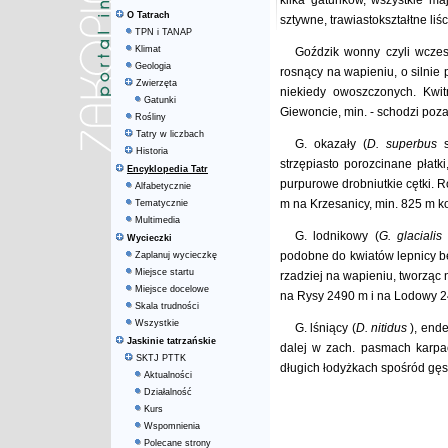
kilka gatunków, wszystkie ma
O Tatrach
sztywne, trawiastokształtne liśc
TPN i TANAP
Klimat
Goździk wonny czyli wczes
Geologia
rosnący na wapieniu, o silnie 
Zwierzęta
niekiedy owoszczonych. Kwi
Gatunki
Giewoncie, min. - schodzi poza
Rośliny
Tatry w liczbach
G. okazały (
D. superbus
Historia
strzępiasto porozcinane płatk
Encyklopedia Tatr
purpurowe drobniutkie cętki. Ro
Alfabetycznie
m na Krzesanicy, min. 825 m k
Tematycznie
Multimedia
G. lodnikowy (
G. glaciali
Wycieczki
podobne do kwiatów lepnicy be
Zaplanuj wycieczkę
Miejsce startu
rzadziej na wapieniu, tworząc 
Miejsce docelowe
na Rysy 2490 m i na Lodowy 24
Skala trudności
Wszystkie
G. lśniący (
D. nitidus
), end
Jaskinie tatrzańskie
dalej w zach. pasmach karpac
SKTJ PTTK
długich łodyżkach spośród gęst
Aktualności
Działalność
Kurs
Wspomnienia
Polecane strony