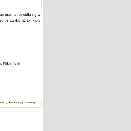
ym grań ta rozwidla się w
gnie zwykły szlak, który
j
. Kliknij
tutaj
nia...)
, które mogą rozszerzyć