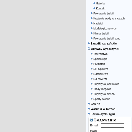
Galeria
Kontakt
Powstanie jaskiń
Krążenie wody w skałach
Nacieki
Morfologiczne typy
Klimat jaskiń
Powstanie jaskiń tatrz.
Zagadki tatrzańskie
Aktywny wypoczynek
Taternictwo
Speleologia
Paralotnie
Ski-alpinizm
Narciarstwo
Na rowerze
Turystyka jaskiniowa
Trasy biegowe
Turystyka piesza
Sporty wodne
Galeria
Warunki w Tatrach
Forum dyskusyjne
E-mail
Hasło