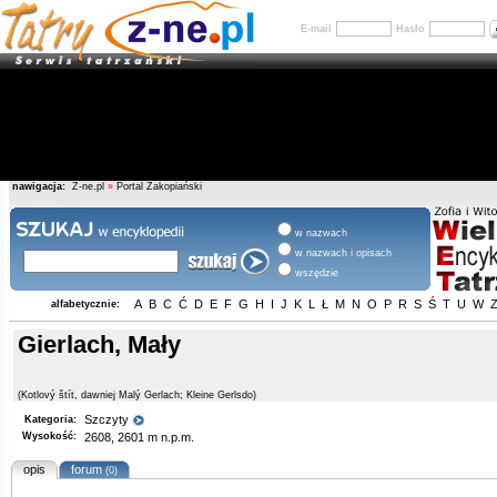
E-mail
Hasło
nawigacja:
Z-ne.pl
»
Portal Zakopiański
w nazwach
w nazwach i opisach
wszędzie
A
B
C
Ć
D
E
F
G
H
I
J
K
L
Ł
M
N
O
P
R
S
Ś
T
U
W
alfabetycznie:
Gierlach, Mały
(Kotlový štít, dawniej Malý Gerlach; Kleine Gerlsdo)
Szczyty
Kategoria:
Wysokość:
2608, 2601 m n.p.m.
opis
forum
(0)