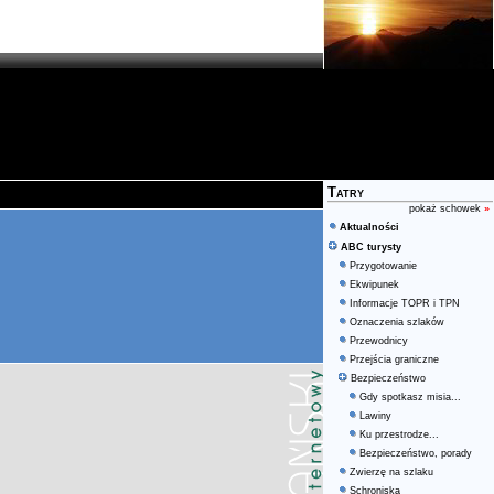
Tatry
pokaż schowek
»
Aktualności
ABC turysty
Przygotowanie
Ekwipunek
Informacje TOPR i TPN
Oznaczenia szlaków
Przewodnicy
Przejścia graniczne
Bezpieczeństwo
Gdy spotkasz misia...
Lawiny
Ku przestrodze...
Bezpieczeństwo, porady
Zwierzę na szlaku
Schroniska