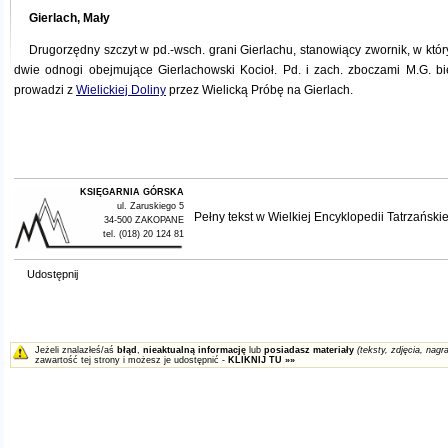
Gierlach, Mały
Drugorzędny szczyt w pd.-wsch. grani Gierlachu, stanowiący zwornik, w któr
dwie odnogi obejmujące Gierlachowski Kocioł. Pd. i zach. zboczami M.G. bie
prowadzi z
Wielickiej Doliny
przez Wielicką Próbę na Gierlach.
KSIĘGARNIA GÓRSKA
ul. Zaruskiego 5
Pełny tekst w
Wielkiej Encyklopedii Tatrzańskie
34-500 ZAKOPANE
tel. (018) 20 124 81
Udostępnij
Jeżeli znalazłeś/aś
błąd
,
nieaktualną informację
lub
posiadasz materiały
(teksty, zdjęcia, nagra
zawartość tej strony i możesz je udostępnić -
KLIKNIJ TU »»