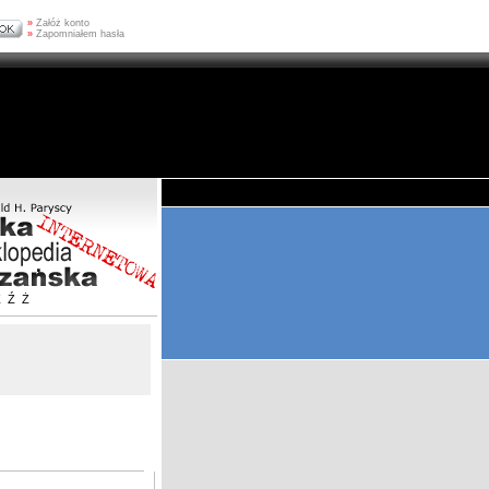
»
Załóż konto
»
Zapomniałem hasła
Z
Ź
Ż