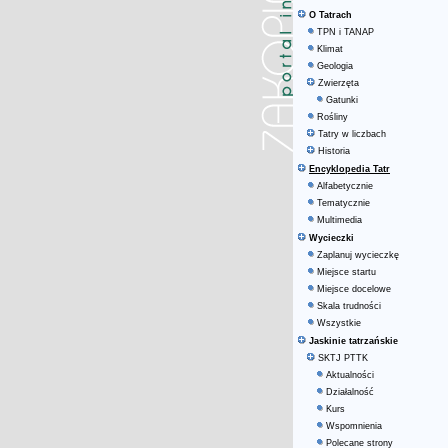
O Tatrach
TPN i TANAP
Klimat
Geologia
Zwierzęta
Gatunki
Rośliny
Tatry w liczbach
Historia
Encyklopedia Tatr
Alfabetycznie
Tematycznie
Multimedia
Wycieczki
Zaplanuj wycieczkę
Miejsce startu
Miejsce docelowe
Skala trudności
Wszystkie
Jaskinie tatrzańskie
SKTJ PTTK
Aktualności
Działalność
Kurs
Wspomnienia
Polecane strony