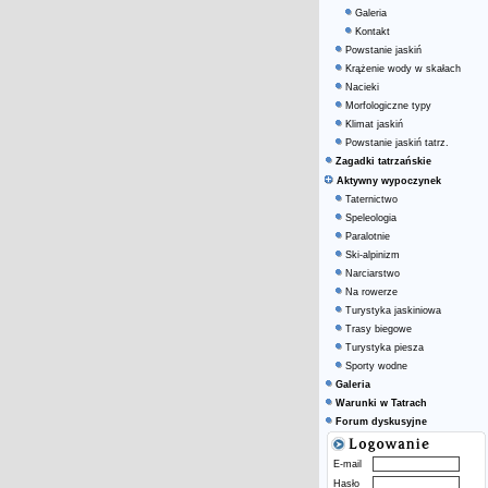
Galeria
Kontakt
Powstanie jaskiń
Krążenie wody w skałach
Nacieki
Morfologiczne typy
Klimat jaskiń
Powstanie jaskiń tatrz.
Zagadki tatrzańskie
Aktywny wypoczynek
Taternictwo
Speleologia
Paralotnie
Ski-alpinizm
Narciarstwo
Na rowerze
Turystyka jaskiniowa
Trasy biegowe
Turystyka piesza
Sporty wodne
Galeria
Warunki w Tatrach
Forum dyskusyjne
E-mail
Hasło