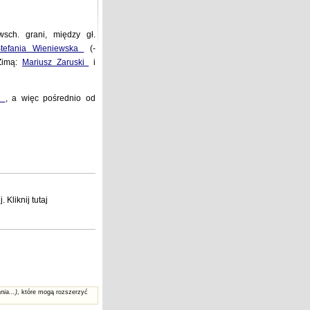
wsch. grani, między gł.
tefania Wieniewska
(-
Zimą:
Mariusz Zaruski
i
li
, a więc pośrednio od
j
. Kliknij
tutaj
nia...)
, które mogą rozszerzyć