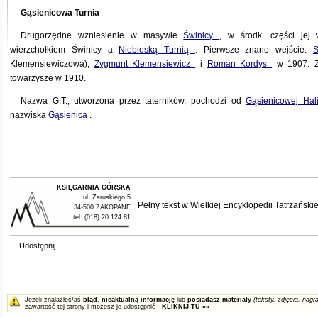
Gąsienicowa Turnia
Drugorzędne wzniesienie w masywie
Świnicy
, w środk. części jej 
wierzchołkiem Świnicy a
Niebieską Turnią
. Pierwsze znane wejście:
S
Klemensiewiczowa),
Zygmunt Klemensiewicz
i
Roman Kordys
w 1907. 
towarzysze w 1910.
Nazwa G.T., utworzona przez taterników, pochodzi od
Gąsienicowej Ha
nazwiska
Gąsienica
.
KSIĘGARNIA GÓRSKA
ul. Zaruskiego 5
Pełny tekst w
Wielkiej Encyklopedii Tatrzańskie
34-500 ZAKOPANE
tel. (018) 20 124 81
Udostępnij
Jeżeli znalazłeś/aś
błąd
,
nieaktualną informację
lub
posiadasz materiały
(teksty, zdjęcia, nagra
zawartość tej strony i możesz je udostępnić -
KLIKNIJ TU »»