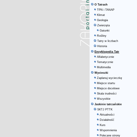
O Tatrach
TPN i TANAP
Klimat
Geologia
Zwierzęta
Gatunki
Rośliny
Tatry w liczbach
Historia
Encyklopedia Tatr
Alfabetycznie
Tematycznie
Multimedia
Wycieczki
Zaplanuj wycieczkę
Miejsce startu
Miejsce docelowe
Skala trudności
Wszystkie
Jaskinie tatrzańskie
SKTJ PTTK
Aktualności
Działalność
Kurs
Wspomnienia
Polecane strony