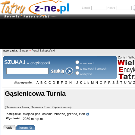
E-mail
Hasło
nawigacja:
Z-ne.pl
»
Portal Zakopiański
w nazwach
w nazwach i opisach
wszędzie
A
B
C
Ć
D
E
F
G
H
I
J
K
L
Ł
M
N
O
P
R
S
Ś
T
U
W
alfabetycznie:
Gąsienicowa Turnia
(Gąsienicova turnia; Gąsienica Turm; Gąsienica-toro)
miejsca (las, osiedle, zbocze, grzeda, zleb
Kategoria:
Wysokość:
2280 m n.p.m.
opis
forum
(0)