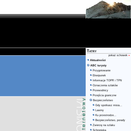
Tatry
pokaż schowek
»
Aktualności
ABC turysty
Przygotowanie
Ekwipunek
Informacje TOPR i TPN
Oznaczenia szlaków
Przewodnicy
Przejścia graniczne
Bezpieczeństwo
Gdy spotkasz misia...
Lawiny
Ku przestrodze...
Bezpieczeństwo, porady
Zwierzę na szlaku
Schroniska