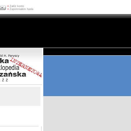
»
Załóż konto
»
Zapomniałem hasła
Z
Ź
Ż