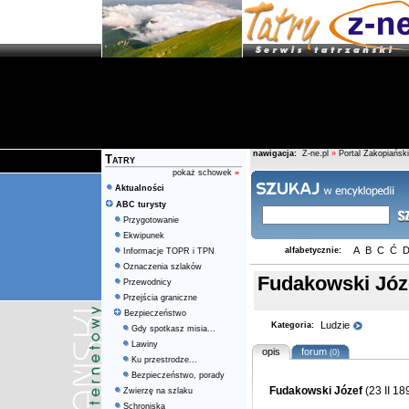
nawigacja:
Z-ne.pl
»
Portal Zakopiański
Tatry
pokaż schowek
»
Aktualności
ABC turysty
Przygotowanie
Ekwipunek
A
B
C
Ć
alfabetycznie:
Informacje TOPR i TPN
Oznaczenia szlaków
Fudakowski Józ
Przewodnicy
Przejścia graniczne
Bezpieczeństwo
Ludzie
Kategoria:
Gdy spotkasz misia...
Lawiny
opis
forum
(0)
Ku przestrodze...
Bezpieczeństwo, porady
Fudakowski Józef
(23 II 18
Zwierzę na szlaku
Schroniska