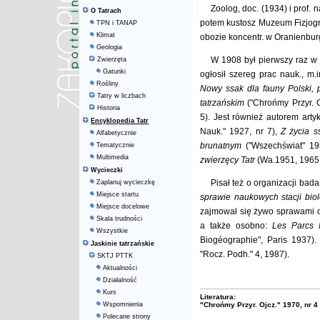
Zoolog, doc. (1934) i prof. 
O Tatrach
potem kustosz Muzeum Fizjogr
TPN i TANAP
Klimat
obozie koncentr. w Oranienbu
Geologia
W 1908 był pierwszy raz w
Zwierzęta
Gatunki
ogłosił szereg prac nauk., m.
Rośliny
Nowy ssak dla fauny Polski, 
Tatry w liczbach
tatrzańskim
("Chrońmy Przyr. O
Historia
5). Jest również autorem artyk
Encyklopedia Tatr
Nauk." 1927, nr 7),
Z życia 
Alfabetycznie
brunatnym
("Wszechświat" 19
Tematycznie
Multimedia
zwierzęcy Tatr
(Wa.1951, 1965,
Wycieczki
Pisał też o organizacji bad
Zaplanuj wycieczkę
Miejsce startu
sprawie naukowych stacji bio
Miejsce docelowe
zajmował się żywo sprawami och
Skala trudności
a także osobno:
Les Parcs N
Wszystkie
Biogéographie", Paris 1937)
Jaskinie tatrzańskie
"Rocz. Podh." 4, 1987).
SKTJ PTTK
Aktualności
Działalność
Kurs
Literatura:
Wspomnienia
"Chrońmy Przyr. Ojcz." 1970, nr 4 
Polecane strony