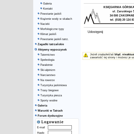
Galeria
KSIĘGARNIA GÓRSK
Kontakt
ul. Zaruskiego 
Powstanie jaskiń
34-500 ZAKOPAN
Krążenie wody w skałach
tel. (018) 20 124 8
Nacieki
Morfologiczne typy
Udostępnij
Klimat jaskiń
Powstanie jaskiń tatrz.
Zagadki tatrzańskie
Aktywny wypoczynek
Jeżeli znalazłeś/aś
błąd
,
nieaktua
Taternictwo
zawartość tej strony i możesz je u
Speleologia
Paralotnie
Ski-alpinizm
Narciarstwo
Na rowerze
Turystyka jaskiniowa
Trasy biegowe
Turystyka piesza
Sporty wodne
Galeria
Warunki w Tatrach
Forum dyskusyjne
E-mail
Hasło