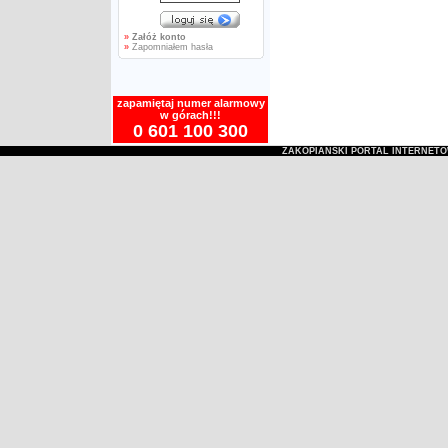
»
Załóż konto
»
Zapomniałem hasła
zapamiętaj numer alarmowy
w górach!!!
0 601 100 300
ZAKOPIAŃSKI PORTAL INTERNET