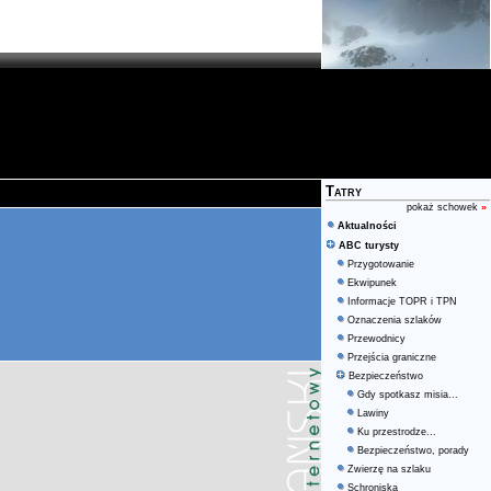
Tatry
pokaż schowek
»
Aktualności
ABC turysty
Przygotowanie
Ekwipunek
Informacje TOPR i TPN
Oznaczenia szlaków
Przewodnicy
Przejścia graniczne
Bezpieczeństwo
Gdy spotkasz misia...
Lawiny
Ku przestrodze...
Bezpieczeństwo, porady
Zwierzę na szlaku
Schroniska