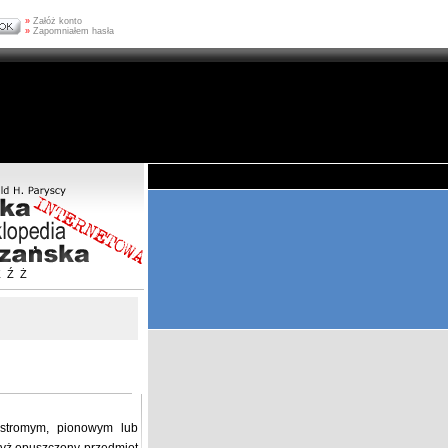
»
Załóż konto
»
Zapomniałem hasła
Z
Ź
Ż
. stromym, pionowym lub