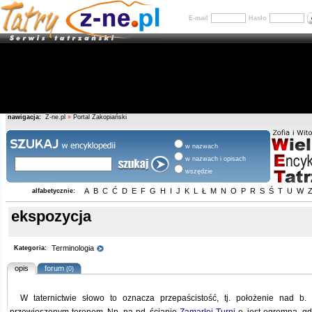
E-mail
Hasło
nawigacja:
Z-ne.pl
»
Portal Zakopiański
w nazwach
w nazwach i opisach
wszędzie
A
B
C
Ć
D
E
F
G
H
I
J
K
L
Ł
M
N
O
P
R
S
Ś
T
U
W
alfabetycznie:
ekspozycja
Terminologia
Kategoria:
opis
forum
(0)
W taternictwie słowo to oznacza przepaścistość, tj. położenie nad b