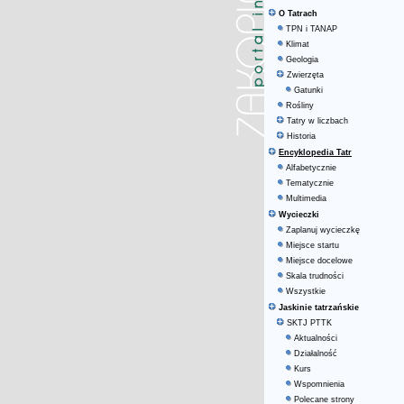
O Tatrach
TPN i TANAP
Klimat
Geologia
Zwierzęta
Gatunki
Rośliny
Tatry w liczbach
Historia
Encyklopedia Tatr
Alfabetycznie
Tematycznie
Multimedia
Wycieczki
Zaplanuj wycieczkę
Miejsce startu
Miejsce docelowe
Skala trudności
Wszystkie
Jaskinie tatrzańskie
SKTJ PTTK
Aktualności
Działalność
Kurs
Wspomnienia
Polecane strony