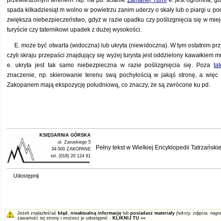
przewieszonym terenem. Np. na pd. ścianie
Zamarłej Turni
e. jest ogromna, g
spada kilkadziesiąt m wolno w powietrzu zanim uderzy o skały lub o piargi u po
zwiększa niebezpieczeństwo, gdyż w razie upadku czy poślizgnięcia się w mi
turyście czy taternikowi upadek z dużej wysokości.
E. może być otwarta (widoczna) lub ukryta (niewidoczna). W tym ostatnim p
czyli skraju przepaści znajdujący się wyżej turysta jest oddzielony kawałkiem 
e. ukryta jest tak samo niebezpieczna w razie poślizgnięcia się. Poza
ta
znaczenie, np. skierowanie terenu swą pochyłością w jakąś stronę, a więc 
Zakopanem mają ekspozycję południową, co znaczy, że są zwrócone ku pd.
KSIĘGARNIA GÓRSKA
ul. Zaruskiego 5
Pełny tekst w
Wielkiej Encyklopedii Tatrzańskie
34-500 ZAKOPANE
tel. (018) 20 124 81
Udostępnij
Jeżeli znalazłeś/aś
błąd
,
nieaktualną informację
lub
posiadasz materiały
(teksty, zdjęcia, nagra
zawartość tej strony i możesz je udostępnić -
KLIKNIJ TU »»