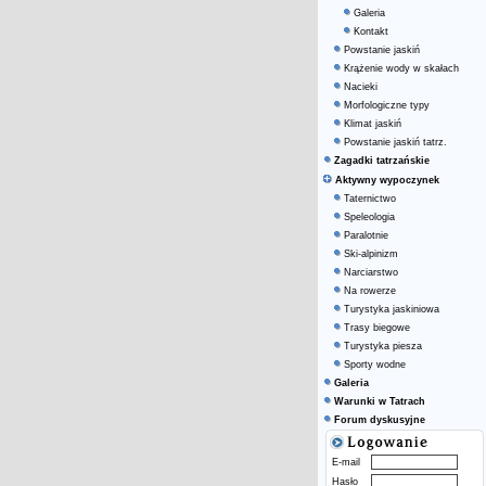
Galeria
Kontakt
Powstanie jaskiń
Krążenie wody w skałach
Nacieki
Morfologiczne typy
Klimat jaskiń
Powstanie jaskiń tatrz.
Zagadki tatrzańskie
Aktywny wypoczynek
Taternictwo
Speleologia
Paralotnie
Ski-alpinizm
Narciarstwo
Na rowerze
Turystyka jaskiniowa
Trasy biegowe
Turystyka piesza
Sporty wodne
Galeria
Warunki w Tatrach
Forum dyskusyjne
E-mail
Hasło