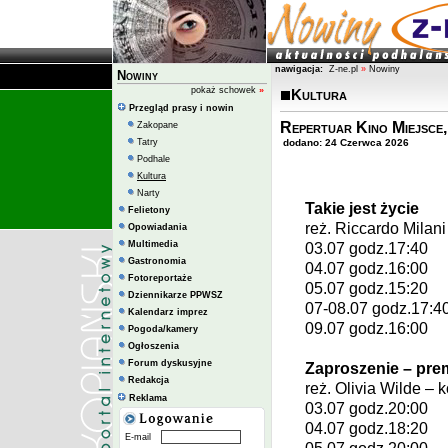
nawigacja:
Z-ne.pl
»
Nowiny
Nowiny
pokaż schowek
»
Kultura
Przegląd prasy i nowin
Repertuar Kino Miejsce,
Zakopane
Tatry
dodano: 24 Czerwca 2026
Podhale
Kultura
Narty
Takie jest życie
Felietony
reż.
Riccardo Milan
Opowiadania
Multimedia
03.07 godz.17:40
Gastronomia
04.07 godz.16:00
Fotoreportaże
05.07 godz.15:20
Dziennikarze PPWSZ
07-08.07 godz.17:4
Kalendarz imprez
09.07 godz.16:00
Pogoda/kamery
Ogłoszenia
Forum dyskusyjne
Zaproszenie – pre
Redakcja
reż.
Olivia Wilde
– k
Reklama
03.07 godz.20:00
04.07 godz.18:20
E-mail