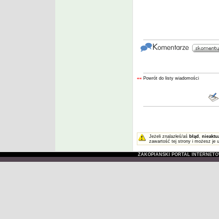
««
Powrót do listy wiadomości
Jeżeli znalazłeś/aś
błąd
,
nieaktu
zawartość tej strony i możesz je 
ZAKOPIAŃSKI PORTAL INTERNET