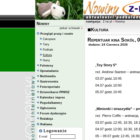
nawigacja:
Z-ne.pl
»
Nowiny
Nowiny
pokaż schowek
»
Kultura
Przegląd prasy i nowin
Repertuar kina Sokół, 0
Zakopane
Tatry
dodano: 24 Czerwca 2026
Podhale
Kultura
Narty
„
Toy Story 5”
Felietony
Opowiadania
reż. Andrew Stanton – animac
Multimedia
03.07 godz.10:45
Gastronomia
04.07 godz.10:00
Fotoreportaże
05.07 godz.10:45
Dziennikarze PPWSZ
Kalendarz imprez
Pogoda/kamery
Ogłoszenia
„
Minionki i straszydła” – p
Forum dyskusyjne
reż. Pierre Coffin – animacja,
Redakcja
03.07 godz.12:45, 16:30, 18:
Reklama
04.07 godz.12:00, 16:30, 18:
05 – 09.07 godz.12:45, 16:30
E-mail