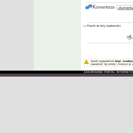
««
Powrót do listy wiadomości
Jeżeli znalazłeś/aś
błąd
,
nieaktu
zawartość tej strony i możesz je 
ZAKOPIAŃSKI PORTAL INTERNET