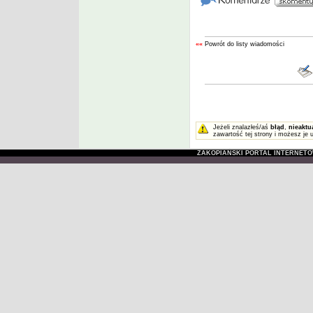
««
Powrót do listy wiadomości
Jeżeli znalazłeś/aś
błąd
,
nieaktu
zawartość tej strony i możesz je 
ZAKOPIAŃSKI PORTAL INTERNET