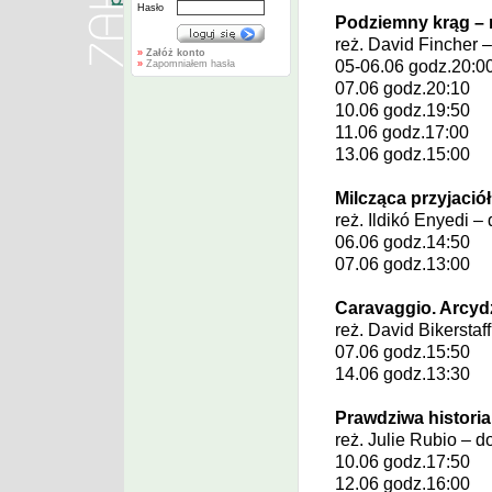
Hasło
Podziemny krąg – 
reż.
David Fincher
–
»
Załóż konto
05-06.06 godz.20:0
»
Zapomniałem hasła
07.06 godz.20:10
10.06 godz.19:50
11.06 godz.17:00
13.06 godz.15:00
Milcząca przyjació
reż.
Ildikó Enyedi
– 
06.06 godz.14:50
07.06 godz.13:00
Caravaggio. Arcyd
reż.
David Bikerstaf
07.06 godz.15:50
14.06 godz.13:30
Prawdziwa histori
reż.
Julie Rubio
– d
10.06 godz.17:50
12.06 godz.16:00