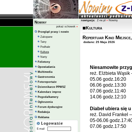
nawigacja:
Z-ne.pl
»
Nowiny
Nowiny
pokaż schowek
»
Kultura
Przegląd prasy i nowin
Repertuar Kino Miejsce,
Zakopane
Tatry
dodano: 25 Maja 2026
Podhale
Kultura
Narty
Felietony
Niesamowite przyg
Opowiadania
Multimedia
reż.
Elżbieta Wąsik
Gastronomia
05.06 godz.16:20
Fotoreportaże
06.06 godz.13:30
Dziennikarze PPWSZ
07.06 godz.11:40
Kalendarz imprez
14.06 godz.12:10
Pogoda/kamery
Ogłoszenia
Forum dyskusyjne
Diabeł ubiera się u
Redakcja
reż.
David Frankel
–
Reklama
05-06.06 godz.17:4
07.06 godz.17:50
E-mail