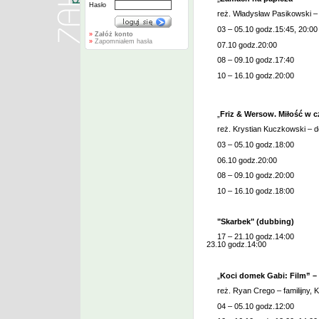
Hasło
reż. Władysław Pasikowski – 
03 – 05.10 godz.15:45, 20:00
»
Załóż konto
»
Zapomniałem hasła
07.10 godz.20:00
08 – 09.10 godz.17:40
10 – 16.10 godz.20:00
„
Friz & Wersow. Miłość w c
reż. Krystian Kuczkowski – d
03 – 05.10 godz.18:00
06.10 godz.20:00
08 – 09.10 godz.20:00
10 – 16.10 godz.18:00
"Skarbek" (dubbing)
17 – 21.10 godz.14:00
23.10 godz.14:00
„
Koci domek Gabi: Film” –
reż. Ryan Crego – familijny, 
04 – 05.10 godz.12:00