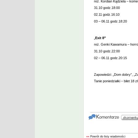
reż. Kordian Kądziela – komed
31.10 godz.18:00
02.11 godz.16:10
03 – 06.11 godz.18:20
„
Exit 8”
reż. Genki Kawamura – horror/t
31.10 godz.22:00
02 – 06.11 godz.20:15
Zapowiedzi: „Dom dobry”, „Z
Tanie poniedziałki – bilet 18 zł
««
Powrót do listy wiadomości