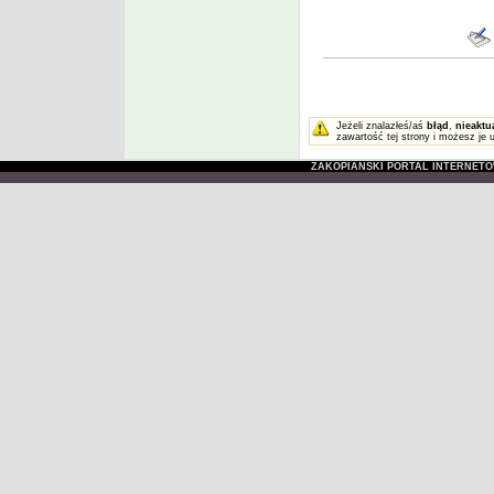
Jeżeli znalazłeś/aś
błąd
,
nieaktu
zawartość tej strony i możesz je 
ZAKOPIAŃSKI PORTAL INTERNET