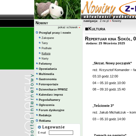
nawigacja:
Z-ne.pl
»
Nowiny
Nowiny
pokaż schowek
»
Kultura
Przegląd prasy i nowin
Repertuar kina Sokół, 0
Zakopane
Tatry
dodano: 25 Września 2025
Podhale
Kultura
Narty
„
Skrzat. Nowy początek”
Felietony
Opowiadania
reż. Krzysztof Komander – fam
Multimedia
03.10 godz.12:00
Gastronomia
04 – 05.10 godz.10:00
Fotoreportaże
08 – 09.10 godz.15:40
Dziennikarze PPWSZ
Kalendarz imprez
Pogoda/kamery
Ogłoszenia
„
Teściowie 3”
Forum dyskusyjne
reż. Jakub Michalczuk – kome
Redakcja
03 – 05.10 godz.14:00
Reklama
E-mail
„
Zamach na papieża”