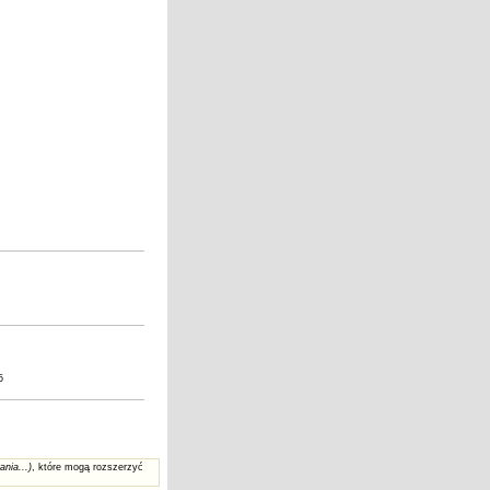
5
ania...)
, które mogą rozszerzyć