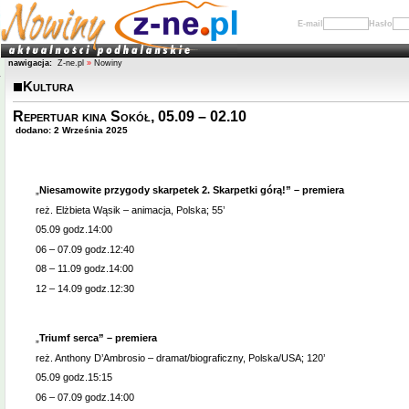
E-mail
Hasło
nawigacja:
Z-ne.pl
»
Nowiny
Kultura
Repertuar kina Sokół, 05.09 – 02.10
dodano: 2 Września 2025
„
Niesamowite przygody skarpetek 2. Skarpetki górą!” – premiera
reż. Elżbieta Wąsik – animacja, Polska; 55’
05.09 godz.14:00
06 – 07.09 godz.12:40
08 – 11.09 godz.14:00
12 – 14.09 godz.12:30
„
Triumf serca” – premiera
reż. Anthony D’Ambrosio – dramat/biograficzny, Polska/USA; 120’
05.09 godz.15:15
06 – 07.09 godz.14:00