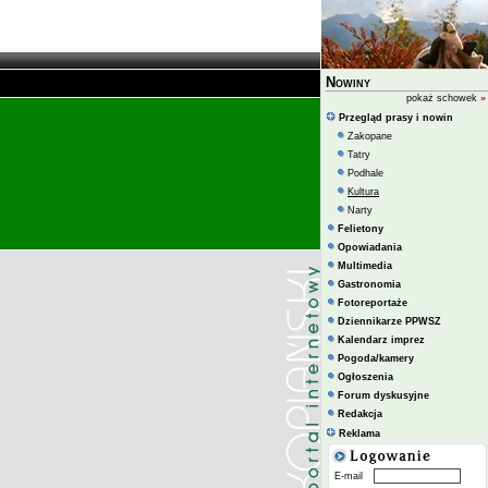
Nowiny
pokaż schowek
»
Przegląd prasy i nowin
Zakopane
Tatry
Podhale
Kultura
Narty
Felietony
Opowiadania
Multimedia
Gastronomia
Fotoreportaże
Dziennikarze PPWSZ
Kalendarz imprez
Pogoda/kamery
Ogłoszenia
Forum dyskusyjne
Redakcja
Reklama
E-mail