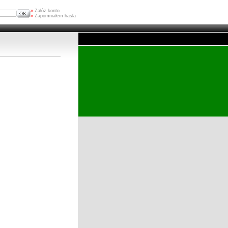
»
Załóż konto
»
Zapomniałem hasła