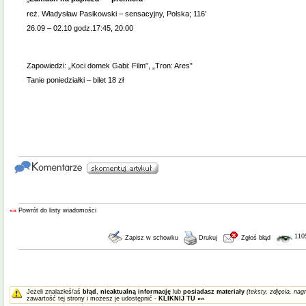
reż. Władysław Pasikowski – sensacyjny, Polska; 116’
26.09 – 02.10 godz.17:45, 20:00
Zapowiedzi: „Koci domek Gabi: Film”, „Tron: Ares”
Tanie poniedziałki – bilet 18 zł
««
Powrót do listy wiadomości
110
Zapisz w schowku
Drukuj
Zgłoś błąd
Jeżeli znalazłeś/aś
błąd
,
nieaktualną informację
lub
posiadasz materiały
(teksty, zdjęcia, nagr
zawartość tej strony i możesz je udostępnić -
KLIKNIJ TU »»