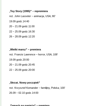
„
Toy Story (1995)” – repremiera
reż. John Lasseter – animacja, USA; 80’
19.09 godz.14:40
20 – 21.09 godz.11:00
22 – 25.09 godz.16:30
26 – 28.09 godz.12:20
„
Wielki marsz” – premiera
reż. Francis Lawrence – horror, USA; 108’
19.09 godz.20:00
20 – 21.09 godz.20:45
22 – 25.09 godz.20:00
„
Skrzat. Nowy początek”
reż. Krzysztof Komander – familijny, Polska; 100’
26.09 – 02.10 godz.14:00
„
Zamach na papieża” – premiera