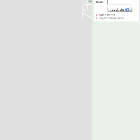
Hasło
»
Załóż konto
»
Zapomniałem hasła