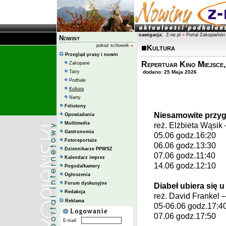
nawigacja:
Z-ne.pl
»
Portal Zakopiański
Nowiny
pokaż schowek
»
Kultura
Przegląd prasy i nowin
Repertuar Kino Miejsce,
Zakopane
Tatry
dodano: 25 Maja 2026
Podhale
Kultura
Narty
Felietony
Niesamowite przyg
Opowiadania
Multimedia
reż.
Elżbieta Wąsik
Gastronomia
05.06 godz.16:20
Fotoreportaże
06.06 godz.13:30
Dziennikarze PPWSZ
07.06 godz.11:40
Kalendarz imprez
14.06 godz.12:10
Pogoda/kamery
Ogłoszenia
Forum dyskusyjne
Diabeł ubiera się u
Redakcja
reż.
David Frankel
–
Reklama
05-06.06 godz.17:4
07.06 godz.17:50
E-mail