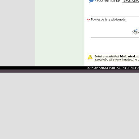
««
Powrót do listy wiadomości
Jeżeli znalazłeś/aś
błąd
,
nieaktu
zawartość tej strony i możesz je 
ZAKOPIAŃSKI PORTAL INTERNET