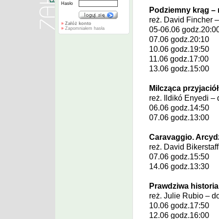
Hasło
Podziemny krąg – 
reż.
David Fincher
–
»
Załóż konto
05-06.06 godz.20:0
»
Zapomniałem hasła
07.06 godz.20:10
10.06 godz.19:50
11.06 godz.17:00
13.06 godz.15:00
Milcząca przyjació
reż.
Ildikó Enyedi
– 
06.06 godz.14:50
07.06 godz.13:00
Caravaggio. Arcyd
reż.
David Bikerstaf
07.06 godz.15:50
14.06 godz.13:30
Prawdziwa histori
reż.
Julie Rubio
– d
10.06 godz.17:50
12.06 godz.16:00