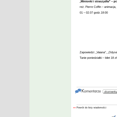
„
Minionki i straszydła” – p
reż. Pierre Coffin – animacja,
01 – 02.07 godz.18:00
Zapowiedzi: „Vaiana”, „Odyse
Tanie poniedziałki – bilet 18 zł
««
Powrót do listy wiadomości