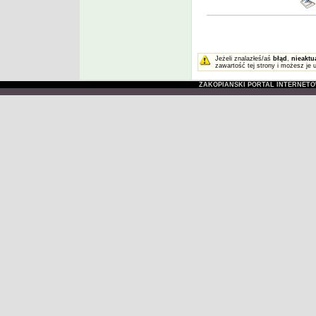
Jeżeli znalazłeś/aś
błąd
,
nieaktu
zawartość tej strony i możesz je 
ZAKOPIAŃSKI PORTAL INTERNET