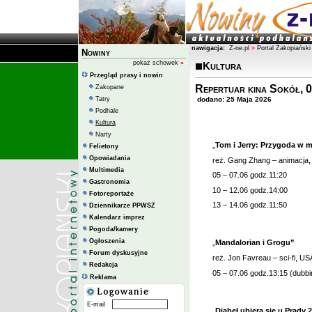
nawigacja:
Z-ne.pl
»
Portal Zakopiański
Nowiny
pokaż schowek
»
Kultura
Przegląd prasy i nowin
Repertuar kina Sokół, 0
Zakopane
Tatry
dodano: 25 Maja 2026
Podhale
Kultura
Narty
„
Tom i Jerry: Przygoda w
Felietony
Opowiadania
reż. Gang Zhang – animacja, 
Multimedia
05 – 07.06 godz.11:20
Gastronomia
10 – 12.06 godz.14:00
Fotoreportaże
13 – 14.06 godz.11:50
Dziennikarze PPWSZ
Kalendarz imprez
Pogoda/kamery
Ogłoszenia
„
Mandalorian i Grogu”
Forum dyskusyjne
reż. Jon Favreau – sci-fi, US
Redakcja
05 – 07.06 godz.13:15 (dubbi
Reklama
E-mail
„
Diabeł ubiera się u Prady 