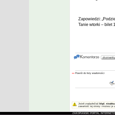
Zapowiedzi: „Podzi
Tanie wtorki – bilet 1
««
Powrót do listy wiadomości
Jeżeli znalazłeś/aś
błąd
,
nieaktu
zawartość tej strony i możesz je 
ZAKOPIAŃSKI PORTAL INTERNET