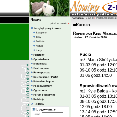
nawigacja:
Z-ne.pl
»
Portal Zakopiański
Nowiny
pokaż schowek
»
Kultura
Przegląd prasy i nowin
Repertuar Kino Miejsce,
Zakopane
Tatry
dodano: 27 Kwietnia 2026
Podhale
Kultura
Narty
Pucio
Felietony
reż.
Marta Stróżyck
Opowiadania
Multimedia
01-03.05 godz.12:0
Gastronomia
09-10.05 godz.12:1
Fotoreportaże
01.06 godz.14:50
Dziennikarze PPWSZ
Kalendarz imprez
Sprawiedliwość owi
Pogoda/kamery
reż.
Kyle Balda
– ko
Ogłoszenia
Forum dyskusyjne
01-03.05 godz.13:1
Redakcja
08-10.05 godz.17:5
Reklama
12.05 godz.18:00
13-14.05 godz.17:5
E-mail