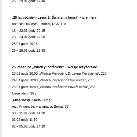
26 – 29.01 godz.17:40
„
28 lat później - część 2: Świątynia kości” – premiera
reż. Nia DaCosta – horror, USA; 110’
16 – 22.01 godz.20:15
23 – 24.01 godz.17:50
25.01 godz.20:15
26 – 29.01 godz.19:30
25. rocznica „Władcy Pierścieni” – wersje reżyserskie
23.01 godz.20:00 „Władca Pierścieni: Drużyna Pierścienia”, 228’
24.01 godz.20:00 „Władca Pierścieni: Dwie wieże”, 235’
25.01 godz.15:40 „Władca Pierścieni: Powrót Króla”, 263’
Cena biletu: 25 zł
„
Miss Moxy. Kocia Ekipa”
reż. Vincent Bal – animacja, Belgia; 85’
30 – 31.01 godz.14:20
01.02 godz.11:30
02 – 05.02 godz.14:20