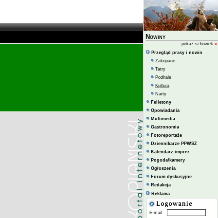
Nowiny
pokaż schowek
»
Przegląd prasy i nowin
Zakopane
Tatry
Podhale
Kultura
Narty
Felietony
Opowiadania
Multimedia
Gastronomia
Fotoreportaże
Dziennikarze PPWSZ
Kalendarz imprez
Pogoda/kamery
Ogłoszenia
Forum dyskusyjne
Redakcja
Reklama
E-mail