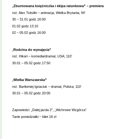
„
Zbuntowana księżniczka i ekipa ratunkowa” – premiera
reż. Alex Tsitsilin – animacja, Wielka Brytania; 94’
30 – 31.01 godz.16:00
01.02 godz.13:10
02 – 05.02 godz.16:00
„
Rodzina do wynajęcia”
reż. Hikari – komedia/dramat, USA; 110’
30.01 – 05.02 godz.17:50
„
Wielka Warszawska”
reż. Bartłomiej Ignaciuk – dramat, Polska; 110’
30.01 – 05.02 godz.20:00
Zapowiedzi: „Dalej jazda 2”, „Wichrowe Wzgórza”
Tanie poniedziałki – bilet 18 zł