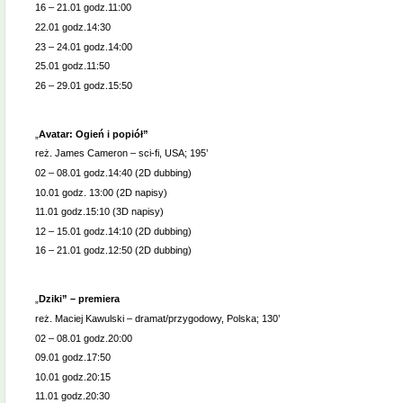
16 – 21.01 godz.11:00
22.01 godz.14:30
23 – 24.01 godz.14:00
25.01 godz.11:50
26 – 29.01 godz.15:50
„
Avatar: Ogień i popiół”
reż. James Cameron – sci-fi, USA; 195’
02 – 08.01 godz.14:40 (2D dubbing)
10.01 godz. 13:00 (2D napisy)
11.01 godz.15:10 (3D napisy)
12 – 15.01 godz.14:10 (2D dubbing)
16 – 21.01 godz.12:50 (2D dubbing)
„
Dziki” – premiera
reż. Maciej Kawulski – dramat/przygodowy, Polska; 130’
02 – 08.01 godz.20:00
09.01 godz.17:50
10.01 godz.20:15
11.01 godz.20:30