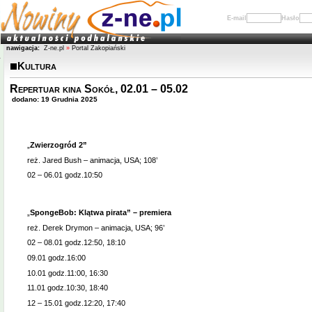
E-mail
Hasło
nawigacja:
Z-ne.pl
»
Portal Zakopiański
Kultura
Repertuar kina Sokół, 02.01 – 05.02
dodano: 19 Grudnia 2025
„
Zwierzogród 2”
reż. Jared Bush – animacja, USA; 108’
02 – 06.01 godz.10:50
„
SpongeBob: Klątwa pirata” – premiera
reż. Derek Drymon – animacja, USA; 96’
02 – 08.01 godz.12:50, 18:10
09.01 godz.16:00
10.01 godz.11:00, 16:30
11.01 godz.10:30, 18:40
12 – 15.01 godz.12:20, 17:40