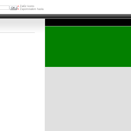
»
Załóż konto
»
Zapomniałem hasła