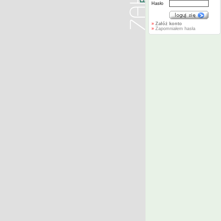
Hasło
»
Załóż konto
»
Zapomniałem hasła