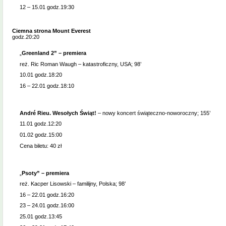
12 – 15.01 godz.19:30
Ciemna strona Mount Everest
godz.20:20
„
Greenland 2” – premiera
reż. Ric Roman Waugh – katastroficzny, USA; 98’
10.01 godz.18:20
16 – 22.01 godz.18:10
André Rieu. Wesołych Świąt!
– nowy koncert świąteczno-noworoczny; 155’
11.01 godz.12:20
01.02 godz.15:00
Cena biletu: 40 zł
„
Psoty” – premiera
reż. Kacper Lisowski – familijny, Polska; 98’
16 – 22.01 godz.16:20
23 – 24.01 godz.16:00
25.01 godz.13:45