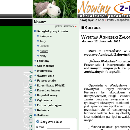
nawigacja:
Z-ne.pl
»
Portal Zakopiański
Nowiny
pokaż schowek
»
Kultura
Przegląd prasy i nowin
Wystawa Agnieszki Zalo
Zakopane
Tatry
dodano: 12 Listopada 2019
Podhale
Muzeum Tatrzańskie w 
Kultura
wystawę Agnieszki Zalotyński
Narty
Felietony
„Północ/Południe” to wizu
Prezentuje i interpretuje 
Opowiadania
rodzinnych migracjach za 
Multimedia
archiwalnych fotografii.
Gastronomia
Fotoreportaże
Opowiada o Władysławie 
Dziennikarze PPWSZ
Sewerynie - nigdy niepozna
Kalendarz imprez
Pierwszy był skoczkiem na
Pogoda/kamery
dentystycznym, drugi - zawo
zawiła biografia związana z
Ogłoszenia
tytułowymi skrajnymi punktami
Forum dyskusyjne
jest spóźnionym spotkaniem, u
przodkach. Jej oś narracyjną
Redakcja
technice kolażu. Nie są obiek
Reklama
lecz nośnikiem pamięci utrwala
miejsc.
„Północ/Południe” przetwar
E-mail