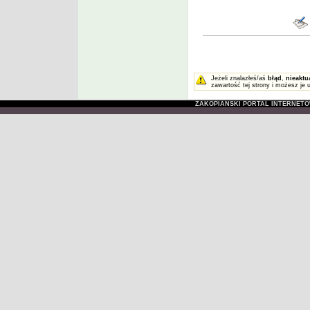
Jeżeli znalazłeś/aś
błąd
,
nieaktu
zawartość tej strony i możesz je 
ZAKOPIAŃSKI PORTAL INTERNET