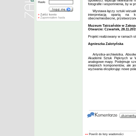
opowieści. Wpisuje nielinearne 
Hasło
fotografie i wspomnienia, by w
Wystawa łączy sztuki wizualn
interpretacją opartą na kon
»
Załóż konto
»
Zapomniałem hasła
obecne/nieobecne, przetworzon
Muzeum Tatrzańskie w Zakopa
Otwarcie: Czwartek, 28.11.201
Projekt realizowany w ramach st
Agnieszka Zalotyńska
Artystka-archiwistka. Abso
Akademii Sztuk Pięknych w War
analogowe mapy. Podejmuje szer
miejskich komponentów, ale je
wyzwania eksplorując nowe pol
««
Powrót do listy wiadomości