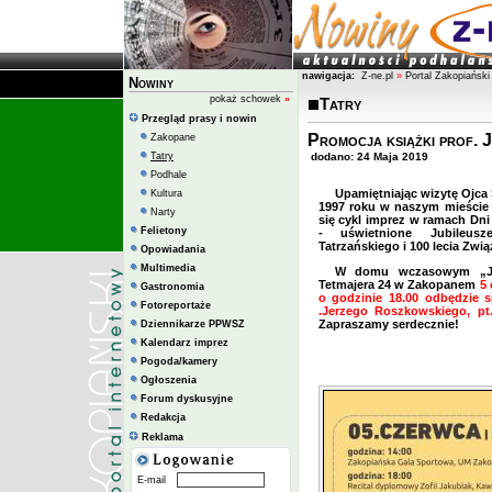
nawigacja:
Z-ne.pl
»
Portal Zakopiański
Nowiny
pokaż schowek
»
Tatry
Przegląd prasy i nowin
Promocja książki prof.
Zakopane
Tatry
dodano: 24 Maja 2019
Podhale
Upamiętniając wizytę Ojca 
Kultura
1997 roku w naszym mieści
Narty
się cykl imprez w ramach Dn
Felietony
- uświetnione Jubileu
Tatrzańskiego i 100 lecia Zwi
Opowiadania
Multimedia
W domu wczasowym „Jas
Tetmajera 24 w Zakopanem
5 
Gastronomia
o godzinie 18.00 odbędzie s
Fotoreportaże
.Jerzego Roszkowskiego, pt
Zapraszamy serdecznie!
Dziennikarze PPWSZ
Kalendarz imprez
Pogoda/kamery
Ogłoszenia
Forum dyskusyjne
Redakcja
Reklama
E-mail