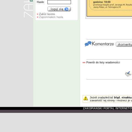
Hasło
»
Załóż konto
»
Zapomniałem hasła
««
Powrót do listy wiadomości
Jeżeli znalazłeś/aś
błąd
,
nieaktu
zawartość tej strony i możesz je 
ZAKOPIAŃSKI PORTAL INTERNET