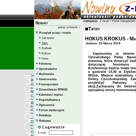
nawigacja:
Z-ne.pl
»
Portal Zakopiański
Nowiny
pokaż schowek
»
Tatry
Przegląd prasy i nowin
HOKUS KROKUS - Magia
Zakopane
Tatry
dodano: 25 Marca 2019
Podhale
Zapraszamy w imieniu
Kultura
Tatrzańskiego Parku Naro
Narty
prasową, która dotyczyć będ
Felietony
dotyczącej fenomenu k
Konferencja będzie miała mi
Opowiadania
o godzinie 14.00 w Ziębów
Multimedia
Witów. Miejsce wybraliśmy c
Doliny Chochołowskiej. Za
Gastronomia
przybliżyć Państwu za
Fotoreportaże
akcji.Zachęcamy do śledze
Dziennikarze PPWSZ
specjalnej strony internetowe
Kalendarz imprez
Pogoda/kamery
Ogłoszenia
Forum dyskusyjne
Redakcja
Reklama
E-mail