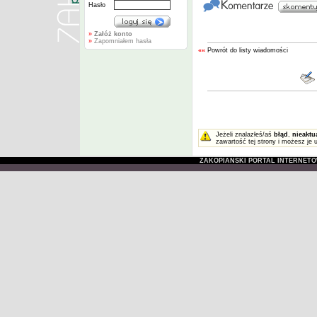
Hasło
»
Załóż konto
»
Zapomniałem hasła
««
Powrót do listy wiadomości
Jeżeli znalazłeś/aś
błąd
,
nieaktu
zawartość tej strony i możesz je 
ZAKOPIAŃSKI PORTAL INTERNET