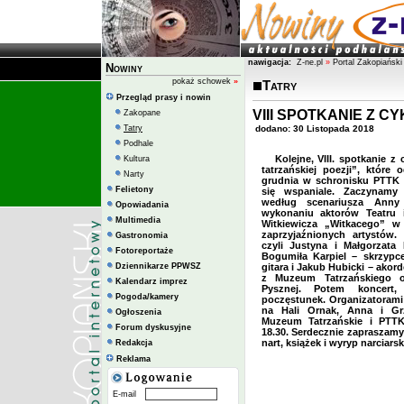
nawigacja:
Z-ne.pl
»
Portal Zakopiański
Nowiny
pokaż schowek
»
Tatry
Przegląd prasy i nowin
VIII SPOTKANIE Z C
Zakopane
Tatry
dodano: 30 Listopada 2018
Podhale
Kolejne, VIII. spotkanie z
Kultura
tatrzańskiej poezji”, które
Narty
grudnia w schronisku PTTK 
Felietony
się wspaniale. Zaczynamy
według scenariusza Anny 
Opowiadania
wykonaniu aktorów Teatru 
Multimedia
Witkiewicza „Witkacego” 
zaprzyjaźnionych artystów
Gastronomia
czyli Justyna i Małgorzata 
Fotoreportaże
Bogumiła Karpiel – skrzypce
Dziennikarze PPWSZ
gitara i Jakub Hubicki – akor
z Muzeum Tatrzańskiego o
Kalendarz imprez
Pysznej. Potem koncert,
Pogoda/kamery
poczęstunek. Organizatorami
na Hali Ornak, Anna i Grz
Ogłoszenia
Muzeum Tatrzańskie i PTTK
Forum dyskusyjne
18.30. Serdecznie zapraszamy
nart, książek i wyryp narciars
Redakcja
Reklama
E-mail