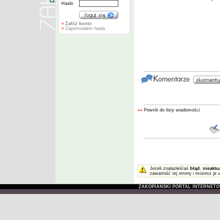
Hasło
»
Załóż konto
»
Zapomniałem hasła
««
Powrót do listy wiadomości
Jeżeli znalazłeś/aś
błąd
,
nieaktu
zawartość tej strony i możesz je 
ZAKOPIAŃSKI PORTAL INTERNET