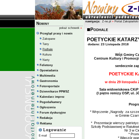
nawigacja:
Z-ne.pl
»
Portal Zakopiański
Nowiny
pokaż schowek
»
Podhale
Przegląd prasy i nowin
POETYCKIE KATARZ
Zakopane
Tatry
dodano: 23 Listopada 2018
Podhale
Wójt Gminy Cz
Kultura
Centrum Kultury i Promocj
Narty
Felietony
serdecznie zap
Opowiadania
POETYCKIE K
Multimedia
Gastronomia
w dniu 29 listopada 2
Fotoreportaże
Sala widowiskowa CKiP
Dziennikarze PPWSZ
(I piętro remizy OSP, ul. 
Kalendarz imprez
Pogoda/kamery
Progr
Ogłoszenia
* Wręczenie „Nagrody za szczegó
Forum dyskusyjne
w Gminie Czarn
Redakcja
* Prezentacje wierszy patriotyc
Reklama
Szkoły Podstawowej w Ratułowi
Nr 3 w C
* Prom
E-mail
* Wieczór po