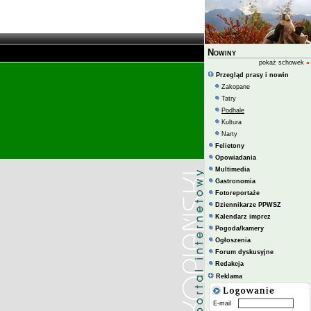
Nowiny
pokaż schowek
»
Przegląd prasy i nowin
Zakopane
Tatry
Podhale
Kultura
Narty
Felietony
Opowiadania
Multimedia
Gastronomia
Fotoreportaże
Dziennikarze PPWSZ
Kalendarz imprez
Pogoda/kamery
Ogłoszenia
Forum dyskusyjne
Redakcja
Reklama
E-mail