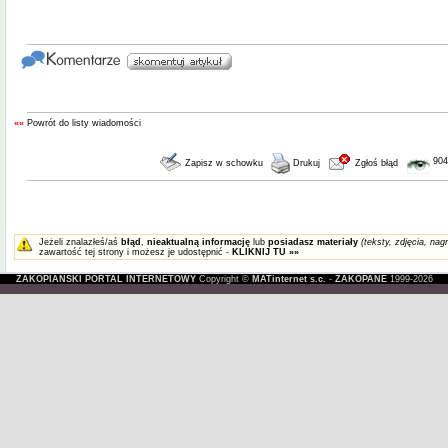
««
Powrót do listy wiadomości
904
Zapisz w schowku
Drukuj
Zgłoś błąd
Jeżeli znalazłeś/aś
błąd
,
nieaktualną informację
lub
posiadasz materiały
(teksty, zdjęcia, nagr
zawartość tej strony i możesz je udostępnić -
KLIKNIJ TU »»
ZAKOPIAŃSKI PORTAL INTERNETOWY
Copyright ©
MATinternet s.c.
-
ZAKOPANE
1999-2026