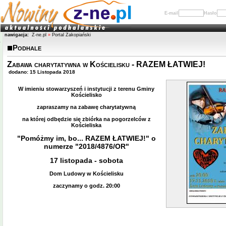
E-mail
Hasło
nawigacja:
Z-ne.pl
»
Portal Zakopiański
Podhale
Zabawa charytatywna w Kościelisku - RAZEM ŁATWIEJ!
dodano: 15 Listopada 2018
W imieniu stowarzyszeń i instytucji z terenu Gminy
Kościelisko
zapraszamy na zabawę charytatywną
na której odbędzie się zbiórka na pogorzelców z
Kościeliska
"Pomóżmy im, bo... RAZEM ŁATWIEJ!" o
numerze "2018/4876/OR"
17 listopada - sobota
Dom Ludowy w Kościelisku
zaczynamy o godz. 20:00