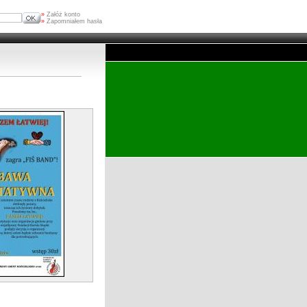
»
Załóż konto
»
Zapomniałem hasła