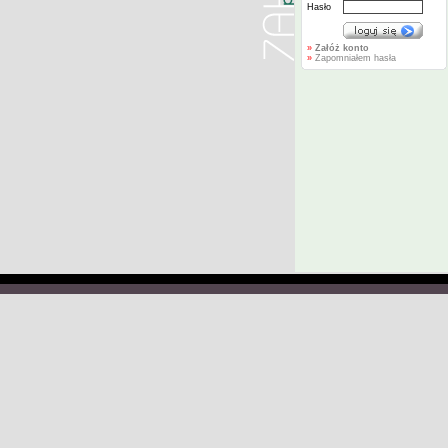
Hasło
»
Załóż konto
»
Zapomniałem hasła