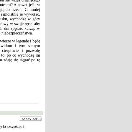
ba się wizja ciągnącego
ańcami? A nawet jeśli w
ją do trzech. Ci mniej
 samoistnie je wywołać,
wisku, wychodzą w góry
sprawy w swoje ręce, aby
ch dni spędzić kurząc w
e niebezpieczeństwa.
 wierzę w legendę i będę
ie widmo i tym samym
cierpliwie i pozwolę
h to, po co wychodzę im
 zdaję się sięgać po tę
 to szczęście i