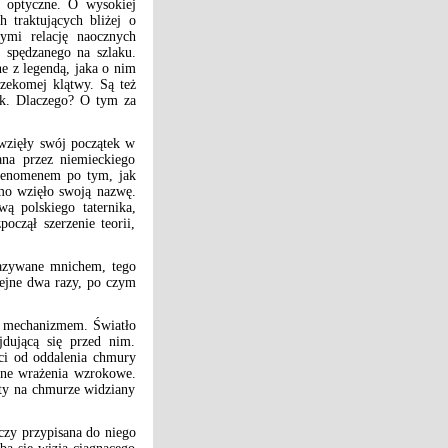
o optyczne. O wysokiej
h traktujących bliżej o
cymi relację naocznych
a spędzanego na szlaku.
e z legendą, jaka o nim
rzekomej klątwy. Są też
dek. Dlaczego? O tym za
wzięły swój początek w
ana przez niemieckiego
 fenomenem po tym, jak
dmo wzięło swoją nazwę.
wą polskiego taternika,
oczął szerzenie teorii,
nazywane mnichem, tego
lejne dwa razy, po czym
m mechanizmem. Światło
jdującą się przed nim.
ci od oddalenia chmury
arne wrażenia wzrokowe.
ity na chmurze widziany
 czy przypisana do niego