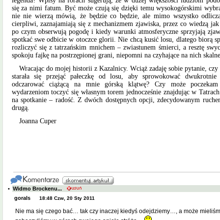
legenda? Wpisy na forach sugerują, że w dużej większości ludziom podo
się za nimi fatum. Być może czują się dzięki temu wysokogórskimi wybr
nie nie wierzą mówią, że będzie co będzie, ale mimo wszystko odlicza
cierpliwi, zaznajamiają się z mechanizmem zjawiska, przez co wiedzą jak
po czym obserwują pogodę i kiedy warunki atmosferyczne sprzyjają zja
spotkać swe odbicie w otoczce glorii. Nie chcą kusić losu, dlatego biorą 
rozliczyć się z tatrzańskim mnichem – zwiastunem śmierci, a resztę swy
spokoju fajkę na postrzępionej grani, niepomni na czyhające na nich skaln
Wracając do mojej historii z Kazalnicy. Wciąż zadaję sobie pytanie, czy
starała się przejąć pałeczkę od losu, aby sprowokować dwukrotn
odczarować ciążącą na mnie górską klątwę? Czy może poczekam 
wydarzeniom toczyć się własnym torem jednocześnie znajdując w Tatrac
na spotkanie – radość. Z dwóch dostępnych opcji, zdecydowanym ruchem
drugą.
Joanna Cuper
•
Widmo Brockenu...
gorals
18:48 Czw, 20 Sty 2011
Nie ma się czego bać… tak czy inaczej kiedyś odejdziemy…, a może mieliśmy