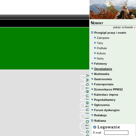
Nowiny
pokaż schowek
»
Przegląd prasy i nowin
Zakopane
Tatry
Podhale
Kultura
Narty
Felietony
Opowiadania
Multimedia
Gastronomia
Fotoreportaże
Dziennikarze PPWSZ
Kalendarz imprez
Pogoda/kamery
Ogłoszenia
Forum dyskusyjne
Redakcja
Reklama
E-mail