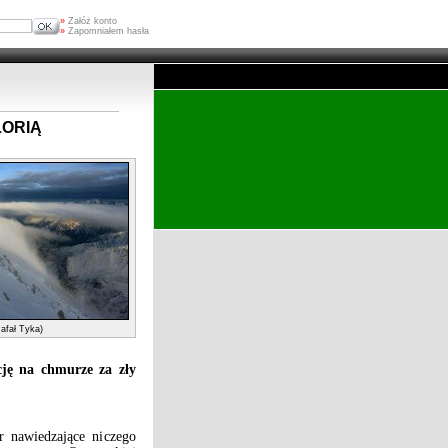
»
Załóż konto
»
Zapomniałem hasła
LORIĄ
Rafał Tyka)
cję na chmurze za zły
 nawiedzające niczego