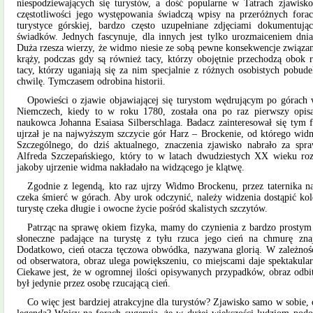
niespodziewających się turystów, a dość popularne w Tatrach zjawisk
częstotliwości jego występowania świadczą wpisy na przeróżnych forac
turystyce górskiej, bardzo często uzupełniane zdjęciami dokumentują
świadków. Jednych fascynuje, dla innych jest tylko urozmaiceniem dni
Duża rzesza wierzy, że widmo niesie ze sobą pewne konsekwencje związan
krąży, podczas gdy są również tacy, którzy obojętnie przechodzą obok 
tacy, którzy uganiają się za nim specjalnie z różnych osobistych pobu
chwilę. Tymczasem odrobina historii.
Opowieści o zjawie objawiającej się turystom wędrującym po górach 
Niemczech, kiedy to w roku 1780, została ona po raz pierwszy opis
naukowca Johanna Esaiasa Silberschlaga. Badacz zainteresował się tym
ujrzał je na najwyższym szczycie gór Harz – Brockenie, od którego wi
Szczególnego, do dziś aktualnego, znaczenia zjawisko nabrało za spra
Alfreda Szczepańskiego, który to w latach dwudziestych XX wieku rozp
jakoby ujrzenie widma nakładało na widzącego je klątwę.
Zgodnie z legendą, kto raz ujrzy Widmo Brockenu, przez taternika 
czeka śmierć w górach. Aby urok odczynić, należy widzenia dostąpić ko
turystę czeka długie i owocne życie pośród skalistych szczytów.
Patrząc na sprawę okiem fizyka, mamy do czynienia z bardzo prosty
słoneczne padające na turystę z tyłu rzuca jego cień na chmurę zna
Dodatkowo, cień otacza tęczowa obwódka, nazywana glorią. W zależnoś
od obserwatora, obraz ulega powiększeniu, co miejscami daje spektakul
Ciekawe jest, że w ogromnej ilości opisywanych przypadków, obraz odb
był jedynie przez osobę rzucającą cień.
Co więc jest bardziej atrakcyjne dla turystów? Zjawisko samo w sobie,