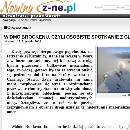
E-mail
Hasło
nawigacja:
Z-ne.pl
»
Portal Zakopiański
Opowiadania
WIDMO BROCKENU, CZYLI OSOBISTE SPOTKANIE Z G
dodano: 18 Stycznia 2011
Kiedy pewnego sierpniowego popołudnia, na
tatrzańskiej Kazalnicy, stanęłam twarzą w twarz
z widmem postaci otoczonej kolorową aureolą,
byłam przerażona. Całkowicie nieświadoma
tego, co widzę, gotowa byłam ze strachu puścić
się pędem w dół i to na skróty, wprost do
Czarnego Stawu. Życie uratowała mi sama
mara, rozpływając się wraz z rozdmuchaną
przez wiatr chmurę. Stałam tam więc zdumiona,
z przyspieszonym oddechem, pewna, że oto
(fot. 
doświadczyłam emanacji nadprzyrodzonych
mocy. Szczęśliwa, że to coś sobie poszło,
zrezygnowałam z obranej drogi uznając tę niefortunną materializa
omen.
Widmo Brockenu, bo o nim będę dzisiaj pisać, to żadne duchy gór