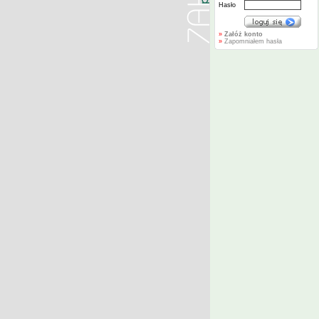
Hasło
»
Załóż konto
»
Zapomniałem hasła