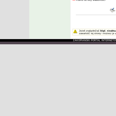
««
Powrót do listy wiadomości
Jeżeli znalazłeś/aś
błąd
,
nieaktu
zawartość tej strony i możesz je 
ZAKOPIAŃSKI PORTAL INTERNET