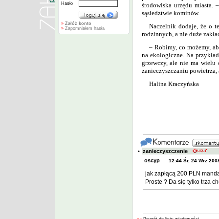
Hasło
środowiska urzędu miasta. 
sąsiedztwie kominów.
»
Załóż konto
Naczelnik dodaje, że o 
»
Zapomniałem hasła
rodzinnych, a nie duże zakła
– Robimy, co możemy, ab
na ekologiczne. Na przykład
grzewczy, ale nie ma wielu 
zanieczyszczaniu powietrza, al
Halina Kraczyńska
•
zanieczyszczenie
oscyp
12:44 Śr, 24 Wrz 200
jak zapłącą 200 PLN mandat
Proste ? Da się tylko trza ch