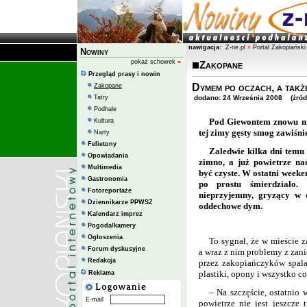
nawigacja:
Z-ne.pl
»
Portal Zakopiański
Nowiny
pokaż schowek
»
Zakopane
Przegląd prasy i nowin
Dymem po oczach, a takż
Zakopane
Tatry
dodano: 24 Września 2008 (źródł
Podhale
Pod Giewontem znowu ni
Kultura
tej zimy gęsty smog zawiśni
Narty
Felietony
Zaledwie kilka dni temu 
Opowiadania
zimno, a już powietrze n
Multimedia
być czyste. W ostatni weeke
Gastronomia
po prostu śmierdziało.
Fotoreportaże
nieprzyjemny, gryzący w 
Dziennikarze PPWSZ
oddechowe dym.
Kalendarz imprez
Pogoda/kamery
Ogłoszenia
To sygnał, że w mieście z
Forum dyskusyjne
a wraz z nim problemy z zan
Redakcja
przez zakopiańczyków spal
plastiki, opony i wszystko co 
Reklama
– Na szczęście, ostatnio
E-mail
powietrze nie jest jeszcze