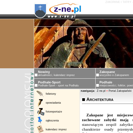
ZAKOPANE I TATRY 
Nowiny
Zakopane
aktualności, kalendarz imprez
wszystko o Zakopanem
Podhale-Sport
Podhale
Podhale-Sport - sport na Podhalu
miejscowości, folklor, powi
nawigacja:
Z-ne.pl
»
Portal Zakopiański
felietony
Architektura
opowiadania
fotoreportaże
Zakopane jest miejscow
zachowane zabytki mają n
ogłoszenia
stanowiącym zespół zabytk
charakterze osady przemy
kalendarz imprez