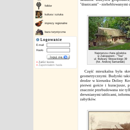
"dranicami" - nieheblowanymi 
folklor
kultura i sztuka
imprezy regionalne
baza turystyczna
E-mail
Hasło
Najstarsza chata góralska
w Zakopanem - "Tea"
ul. Bulwary Słowackiego 39
(fot. Andrzej Samardak)
»
Załóż konto
»
Zapomniałem hasła
Część mieszkalna była skr
geometrycznymi. Budynki takie
drodze w kierunku Doliny Kośc
pierwsi goście i kuracjusze, 
znacznie przebudowana nie tylk
drewnianymi tablicami, informu
zabytków.