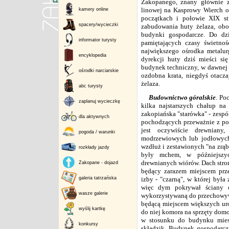
Zakopanego, znany głównie z 
linowej na Kasprowy Wierch or
kamery online
początkach i połowie XIX stu
spacery/wycieczki
zabudowania huty żelaza, obo
budynki gospodarcze. Do dzi
informator turysty
pamiętających czasy świetno
największego ośrodka metalu
encyklopedia
dyrekcji huty dziś mieści s
budynek techniczny, w dawnej 
ośrodki narciarskie
ozdobna krata, niegdyś otacza
żelaza.
abc turysty
Budownictwo góralskie
. Po
zaplanuj wycieczkę
kilka najstarszych chałup na
zakopiańska "starówka" - zesp
dla aktywnych
pochodzących przeważnie z po
jest oczywiście drewniany
pogoda / warunki
modrzewiowych lub jodłowych
wzdłuż i zestawionych "na zrąb
rozkłady jazdy
były mchem, w późniejsz
drewnianych wiórów. Dach strom
Zakopane - dojazd
będący zarazem miejscem prz
galeria tatrzańska
izby - "czarną", w której była
więc dym pokrywał ściany cz
wasze galerie
wykorzystywaną do przechowywa
będącą miejscem większych uroc
wyślij kartkę
do niej komora na sprzęty dom
w stosunku do budynku miesz
konkursy
składzik. Budynek gospodarcz