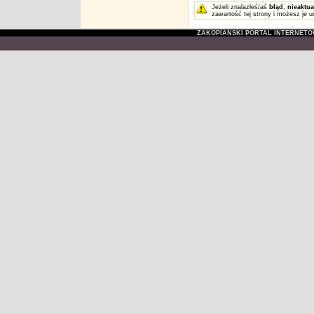
Jeżeli znalazłeś/aś
błąd
,
nieaktua
zawartość tej strony i możesz je u
ZAKOPIAŃSKI PORTAL INTERNET