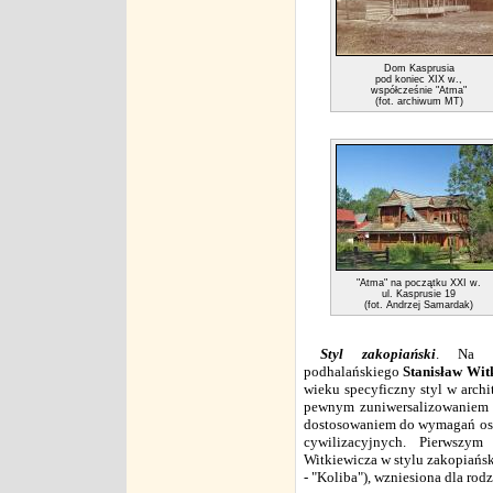
Dom Kasprusia
pod koniec XIX w.,
współcześnie "Atma"
(fot. archiwum MT)
"Atma" na początku XXI w.
ul. Kasprusie 19
(fot. Andrzej Samardak)
Styl zakopiański
. Na k
podhalańskiego
Stanisław Wit
wieku specyficzny styl w archi
pewnym zuniwersalizowaniem 
dostosowaniem do wymagań osó
cywilizacyjnych. Pierwsz
Witkiewicza w stylu zakopiańsk
- "Koliba"), wzniesiona dla rod