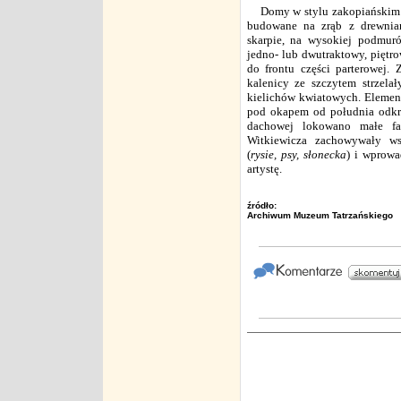
Domy w stylu zakopiańskim t
budowane na zrąb z drewnia
skarpie, na wysokiej podmur
jedno- lub dwutraktowy, piętr
do frontu części parterowej. 
kalenicy ze szczytem strzel
kielichów kwiatowych. Elemen
pod okapem od południa odkr
dachowej lokowano małe f
Witkiewicza zachowywały wsz
(
rysie, psy, słonecka
) i wprow
artystę.
źródło:
Archiwum Muzeum Tatrzańskiego