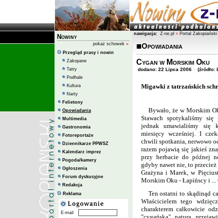
nawigacja:
Z-ne.pl
»
Portal Zakopiański
Nowiny
pokaż schowek
»
Opowiadania
Przegląd prasy i nowin
Cygan w Morskim Oku
Zakopane
Tatry
dodano: 22 Lipca 2006 (źródło: Li
Podhale
Migawki z tatrzańskich sch
Kultura
Narty
Felietony
Bywało, że w Morskim Ok
Opowiadania
Stawach spotykaliśmy się 
Multimedia
jednak umawialiśmy się k
Gastronomia
miesięcy wcześniej. I czek
Fotoreportaże
chwili spotkania, nerwowo o
Dziennikarze PPWSZ
razem pojawią się jakieś zn
Kalendarz imprez
przy herbacie do późnej n
Pogoda/kamery
gdyby nawet nie, to przecież 
Ogłoszenia
Grażyna i Marek, w Pięcius
Forum dyskusyjne
Morskim Oku - Łapińscy i ...
Redakcja
Ten ostatni to skądinąd ca
Reklama
Właścicielem tego wdzięc
charakterem całkowicie odzw
E-mail
"cygańska" natura przejaw