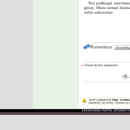
Pies podbiegał natychmia
głowy. Ofiara niemal dostaw
siebie zadowoleni.
««
Powrót do listy wiadomości
Jeżeli znalazłeś/aś
błąd
,
nieaktu
zawartość tej strony i możesz je 
ZAKOPIAŃSKI PORTAL INTERNET