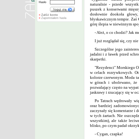
Hasło
naturalnie - przede wszyst
puszek z konserwami mięsny
dosłownie dookoła głowy
»
Załóż konto
»
Zapomniałem hasła
błyskawicznym tempie. Zaś 
górę ślepia w niewinnym spoj
- Ależ, o co chodzi? Jak m
I już rozglądał się, czy 
Szczególne jego zainteres
jadalni i z ławek przed schr
skarpetki.
"Rezydenci" Morskiego Oka
w celach rozrywkowych. Ot
kolorze czerwonym. Moda ta
w górach i ubolewano, że t
pozwalający często na wypatr
jaskrawy i rzucający się w o
Po Tatrach wędrowały więc
oraz bardziej zadomowionych
zaczynały się komentarze i 
w tych żartach. Nie oszczęd
wszystkim), ale także leciw
blisko, po czym padał okrzyk
- Cygan, czapka!