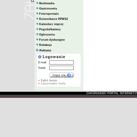
Multimedia
Gastronomia
Fotoreportaże
Dziennikarze PPWSZ
Kalendarz imprez
Pogoda/kamery
Ogłoszenia
Forum dyskusyjne
Redakcja
Reklama
E-mail
Hasło
»
Załóż konto
»
Zapomniałem hasła
ZAKOPIAŃSKI PORTAL INTERNET