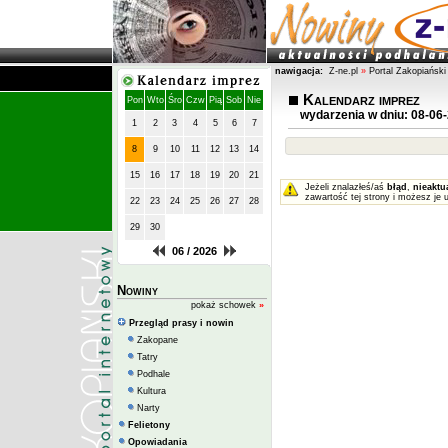
nawigacja:
Z-ne.pl
»
Portal Zakopiański
Kalendarz imprez
Pon
Wto
Śro
Czw
Pią
Sob
Nie
wydarzenia w dniu: 08-06
1
2
3
4
5
6
7
8
9
10
11
12
13
14
15
16
17
18
19
20
21
Jeżeli znalazłeś/aś
błąd
,
nieaktu
zawartość tej strony i możesz je 
22
23
24
25
26
27
28
29
30
06 / 2026
Nowiny
pokaż schowek
»
Przegląd prasy i nowin
Zakopane
Tatry
Podhale
Kultura
Narty
Felietony
Opowiadania