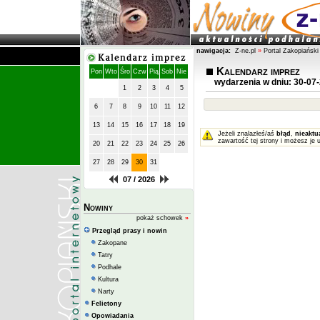
nawigacja:
Z-ne.pl
»
Portal Zakopiański
Kalendarz imprez
Pon
Wto
Śro
Czw
Pią
Sob
Nie
wydarzenia w dniu: 30-07
1
2
3
4
5
6
7
8
9
10
11
12
13
14
15
16
17
18
19
Jeżeli znalazłeś/aś
błąd
,
nieaktu
zawartość tej strony i możesz je 
20
21
22
23
24
25
26
27
28
29
30
31
07 / 2026
Nowiny
pokaż schowek
»
Przegląd prasy i nowin
Zakopane
Tatry
Podhale
Kultura
Narty
Felietony
Opowiadania