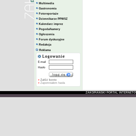
Multimedia
Gastronomia
Fotoreportaże
Dziennikarze PPWSZ
Kalendarz imprez
Pogoda/kamery
Ogłoszenia
Forum dyskusyjne
Redakcja
Reklama
E-mail
Hasło
»
Załóż konto
»
Zapomniałem hasła
ZAKOPIAŃSKI PORTAL INTERNET