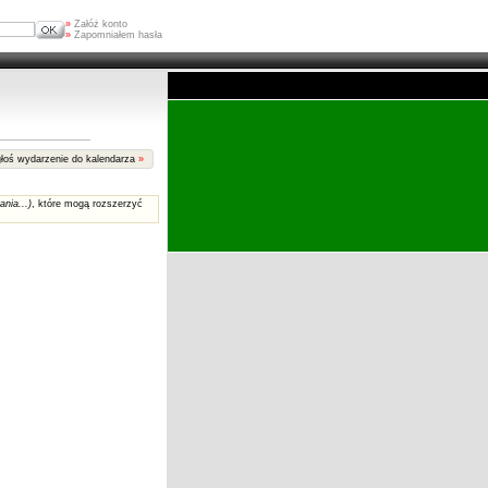
»
Załóż konto
»
Zapomniałem hasła
łoś wydarzenie do kalendarza
»
ania...)
, które mogą rozszerzyć