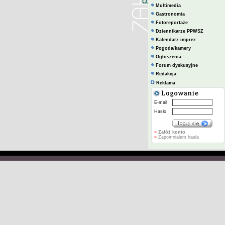
Multimedia
Gastronomia
Fotoreportaże
Dziennikarze PPWSZ
Kalendarz imprez
Pogoda/kamery
Ogłoszenia
Forum dyskusyjne
Redakcja
Reklama
E-mail
Hasło
»
Załóż konto
»
Zapomniałem hasła