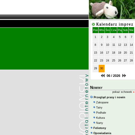
Pon
Wto
Śro
Czw
Pią
Sob
Nie
1
2
3
4
5
6
7
8
9
10
11
12
13
14
15
16
17
18
19
20
21
22
23
24
25
26
27
28
29
30
06 / 2026
Nowiny
pokaż schowek
»
Przegląd prasy i nowin
Zakopane
Tatry
Podhale
Kultura
Narty
Felietony
Opowiadania