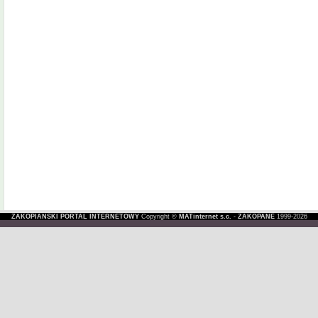
ZAKOPIAŃSKI PORTAL INTERNETOWY
Copyright ©
MATinternet s.c.
-
ZAKOPANE
1999-2026