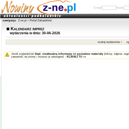
E-mail
Hasło
nawigacja:
Z-ne.pl
»
Portal Zakopiański
Kalendarz imprez
wydarzenia w dniu: 30-06-2026
szukaj wydarzenia
»
zg
Jeżeli znalazłeś/aś
błąd
,
nieaktualną informację
lub
posiadasz materiały
(teksty, zdjęcia, nagr
zawartość tej strony i możesz je udostępnić -
KLIKNIJ TU »»