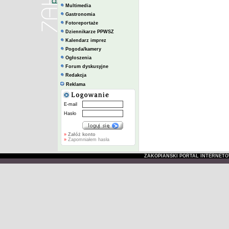
Multimedia
Gastronomia
Fotoreportaże
Dziennikarze PPWSZ
Kalendarz imprez
Pogoda/kamery
Ogłoszenia
Forum dyskusyjne
Redakcja
Reklama
E-mail
Hasło
»
Załóż konto
»
Zapomniałem hasła
ZAKOPIAŃSKI PORTAL INTERNET