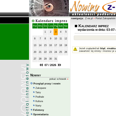
nawigacja:
Z-ne.pl
»
Portal Zakopiański
Kalendarz imprez
Pon
Wto
Śro
Czw
Pią
Sob
Nie
wydarzenia w dniu: 03-07
1
2
3
4
5
6
7
8
9
10
11
12
13
14
15
16
17
18
19
Jeżeli znalazłeś/aś
błąd
,
nieaktu
zawartość tej strony i możesz je 
20
21
22
23
24
25
26
27
28
29
30
31
07 / 2026
Nowiny
pokaż schowek
»
Przegląd prasy i nowin
Zakopane
Tatry
Podhale
Kultura
Narty
Felietony
Opowiadania