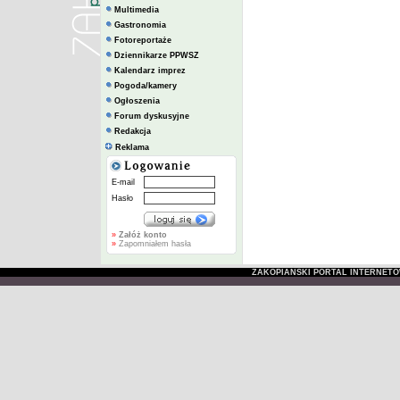
Multimedia
Gastronomia
Fotoreportaże
Dziennikarze PPWSZ
Kalendarz imprez
Pogoda/kamery
Ogłoszenia
Forum dyskusyjne
Redakcja
Reklama
E-mail
Hasło
»
Załóż konto
»
Zapomniałem hasła
ZAKOPIAŃSKI PORTAL INTERNET