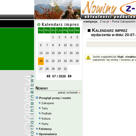
nawigacja:
Z-ne.pl
»
Portal Zakopiański
Kalendarz imprez
Pon
Wto
Śro
Czw
Pią
Sob
Nie
wydarzenia w dniu: 20-07
1
2
3
4
5
6
7
8
9
10
11
12
13
14
15
16
17
18
19
Jeżeli znalazłeś/aś
błąd
,
nieaktu
zawartość tej strony i możesz je 
20
21
22
23
24
25
26
27
28
29
30
31
07 / 2026
Nowiny
pokaż schowek
»
Przegląd prasy i nowin
Zakopane
Tatry
Podhale
Kultura
Narty
Felietony
Opowiadania