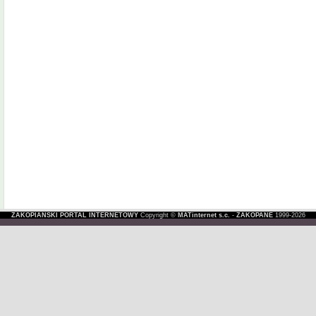
ZAKOPIAŃSKI PORTAL INTERNETOWY
Copyright ©
MATinternet s.c.
-
ZAKOPANE
1999-2026