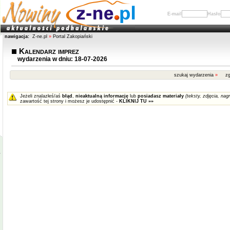
E-mail
Hasło
nawigacja:
Z-ne.pl
»
Portal Zakopiański
Kalendarz imprez
wydarzenia w dniu: 18-07-2026
szukaj wydarzenia
»
zg
Jeżeli znalazłeś/aś
błąd
,
nieaktualną informację
lub
posiadasz materiały
(teksty, zdjęcia, nagr
zawartość tej strony i możesz je udostępnić -
KLIKNIJ TU »»