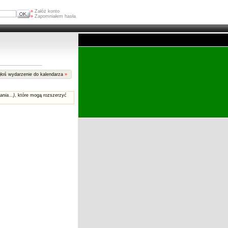
»
Załóż konto
»
Zapomniałem hasła
łoś wydarzenie do kalendarza
»
ania...)
, które mogą rozszerzyć