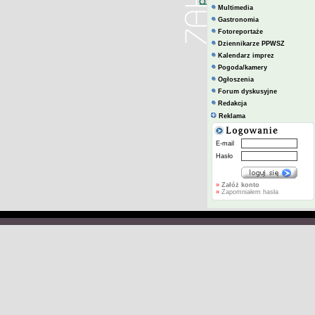
Multimedia
Gastronomia
Fotoreportaże
Dziennikarze PPWSZ
Kalendarz imprez
Pogoda/kamery
Ogłoszenia
Forum dyskusyjne
Redakcja
Reklama
E-mail
Hasło
»
Załóż konto
»
Zapomniałem hasła