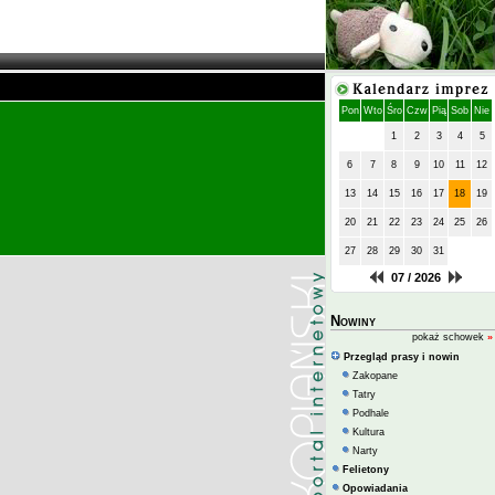
Pon
Wto
Śro
Czw
Pią
Sob
Nie
1
2
3
4
5
6
7
8
9
10
11
12
13
14
15
16
17
18
19
20
21
22
23
24
25
26
27
28
29
30
31
07 / 2026
Nowiny
pokaż schowek
»
Przegląd prasy i nowin
Zakopane
Tatry
Podhale
Kultura
Narty
Felietony
Opowiadania