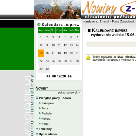
nawigacja:
Z-ne.pl
»
Portal Zakopiański
Kalendarz imprez
Pon
Wto
Śro
Czw
Pią
Sob
Nie
wydarzenia w dniu: 15-06
1
2
3
4
5
6
7
8
9
10
11
12
13
14
15
16
17
18
19
20
21
Jeżeli znalazłeś/aś
błąd
,
nieaktu
zawartość tej strony i możesz je 
22
23
24
25
26
27
28
29
30
06 / 2026
Nowiny
pokaż schowek
»
Przegląd prasy i nowin
Zakopane
Tatry
Podhale
Kultura
Narty
Felietony
Opowiadania