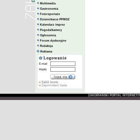
Multimedia
Gastronomia
Fotoreportaże
Dziennikarze PPWSZ
Kalendarz imprez
Pogoda/kamery
Ogłoszenia
Forum dyskusyjne
Redakcja
Reklama
E-mail
Hasło
»
Załóż konto
»
Zapomniałem hasła
ZAKOPIAŃSKI PORTAL INTERNET